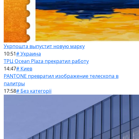
Укрпошта выпустит новую марку
10:51
# Украина
ТРЦ Ocean Plaza прекратил работу
14:47
# Киев
PANTONE превратил изображение телескопа в
палитры
17:58
# Без категорії