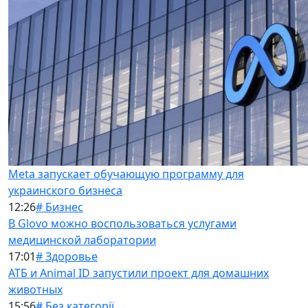
Meta запускает обучающую программу для
украинского бизнеса
12:26
# Бизнес
В Glovo можно воспользоваться услугами
медицинской лаборатории
17:01
# Здоровье
АТБ и Animal ID запустили проект для домашних
животных
15:56
# Без категорії