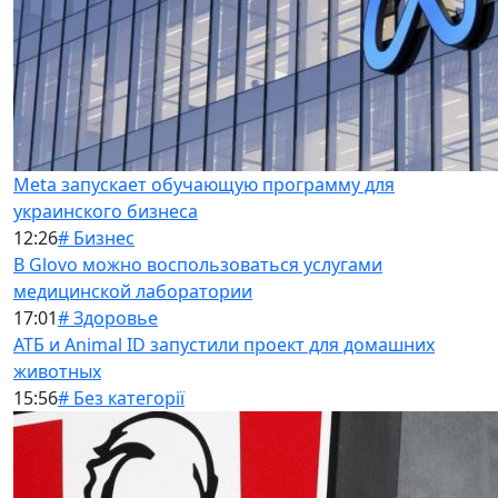
Meta запускает обучающую программу для
украинского бизнеса
12:26
# Бизнес
В Glovo можно воспользоваться услугами
медицинской лаборатории
17:01
# Здоровье
АТБ и Animal ID запустили проект для домашних
животных
15:56
# Без категорії