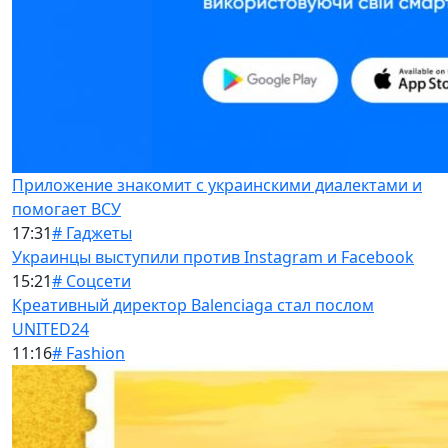
Приложение знакомит с украинскими диалектами и
помогает ВСУ
17:31
# Гаджеты
Украинцы выступили против Instagram и Facebook
15:21
# Соцсети
Креативный директор Balenciaga стал послом
UNITED24
11:16
# Fashion