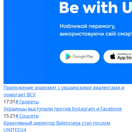
Приложение знакомит с украинскими диалектами и
помогает ВСУ
17:31
# Гаджеты
Украинцы выступили против Instagram и Facebook
15:21
# Соцсети
Креативный директор Balenciaga стал послом
UNITED24