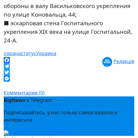
обороны в валу Васильковского укрепления
по улице Коновальца, 44;
■ эскарповая стена Госпитального
укрепления ХІХ века на улице Госпитальной,
24-А.
охрана
статус
Украина
Редакція
Facebook
Telegram
Twitter
Messenger
Комментарии (0)
BigNews
в Telegram
Подписывайтесь, у нас только самое важное и
интересное
Подписаться в Telegram