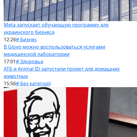
Meta запускает обучающую программу для
украинского бизнеса
12:26
# Бизнес
В Glovo можно воспользоваться услугами
медицинской лаборатории
17:01
# Здоровье
АТБ и Animal ID запустили проект для домашних
животных
15:56
# Без категорії