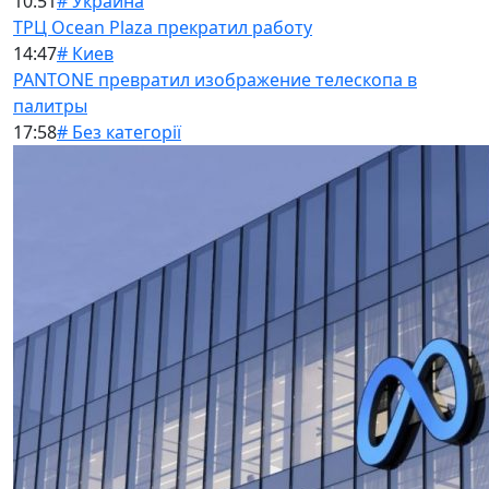
10:51
# Украина
ТРЦ Ocean Plaza прекратил работу
14:47
# Киев
PANTONE превратил изображение телескопа в
палитры
17:58
# Без категорії