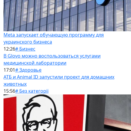
Meta запускает обучающую программу для
украинского бизнеса
12:26
# Бизнес
В Glovo можно воспользоваться услугами
медицинской лаборатории
17:01
# Здоровье
АТБ и Animal ID запустили проект для домашних
животных
15:56
# Без категорії