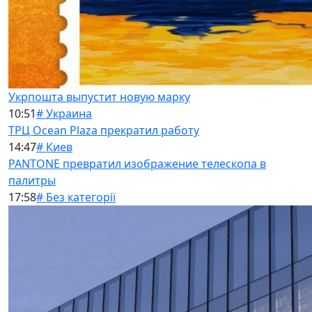
Укрпошта выпустит новую марку
10:51
# Украина
ТРЦ Ocean Plaza прекратил работу
14:47
# Киев
PANTONE превратил изображение телескопа в
палитры
17:58
# Без категорії