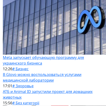
Meta запускает обучающую программу для
украинского бизнеса
12:26
# Бизнес
В Glovo можно воспользоваться услугами
медицинской лаборатории
17:01
# Здоровье
АТБ и Animal ID запустили проект для домашних
животных
15:56
# Без категорії