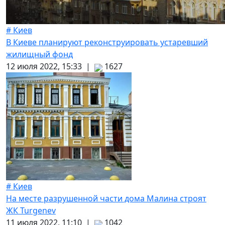
# Киев
В Киеве планируют реконструировать устаревший
жилищный фонд
12 июля 2022, 15:33 |
1627
# Киев
На месте разрушенной части дома Малина строят
ЖК Turgenev
11 июля 2022, 11:10 |
1042