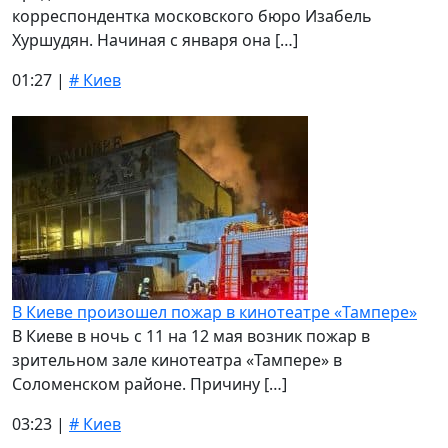
корреспондентка московского бюро Изабель
Хуршудян. Начиная с января она […]
01:27 |
# Киев
В Киеве произошел пожар в кинотеатре «Тампере»
В Киеве в ночь с 11 на 12 мая возник пожар в
зрительном зале кинотеатра «Тампере» в
Соломенском районе. Причину […]
03:23 |
# Киев