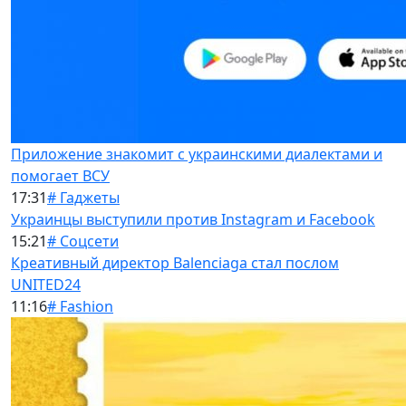
Приложение знакомит с украинскими диалектами и
помогает ВСУ
17:31
# Гаджеты
Украинцы выступили против Instagram и Facebook
15:21
# Соцсети
Креативный директор Balenciaga стал послом
UNITED24
11:16
# Fashion