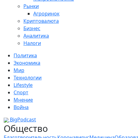
Рынки
Агроринок
Криптовалюта
Бизнес
Аналитика
Налоги
Политика
Экономика
Мир
Технологии
Lifestyle
Спорт
Мнение
Война
BigPodcast
Общество
Благотворительность
Коронавирус
Медицина
Образов