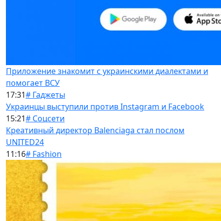
Приложение знакомит с украинскими диалектами и
помогает ВСУ
17:31
# Гаджеты
Украинцы выступили против Instagram и Facebook
15:21
# Соцсети
Креативный директор Balenciaga стал послом
UNITED24
11:16
# Fashion