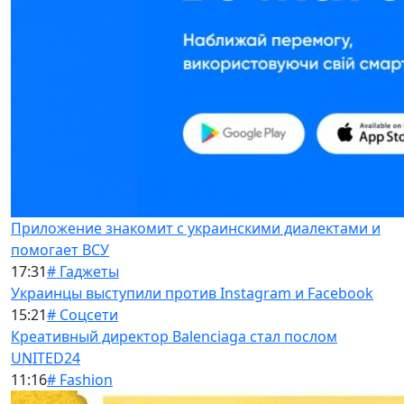
Приложение знакомит с украинскими диалектами и
помогает ВСУ
17:31
# Гаджеты
Украинцы выступили против Instagram и Facebook
15:21
# Соцсети
Креативный директор Balenciaga стал послом
UNITED24
11:16
# Fashion