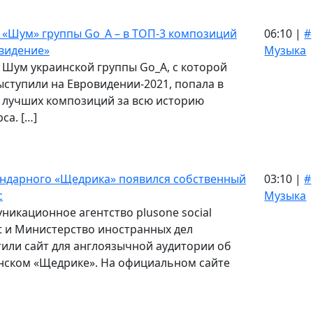
 «Шум» группы Go_A – в ТОП-3 композиций
06:10 |
#
видение»
Музыка
 Шум украинской группы Go_A, с которой
ыступили на Евровидении-2021, попала в
 лучших композиций за всю историю
са. […]
ендарного «Щедрика» появился собственный
03:10 |
#
с
Музыка
никационное агентство plusone social
t и Министерство иностранных дел
тили сайт для англоязычной аудитории об
нском «Щедрике». На официальном сайте