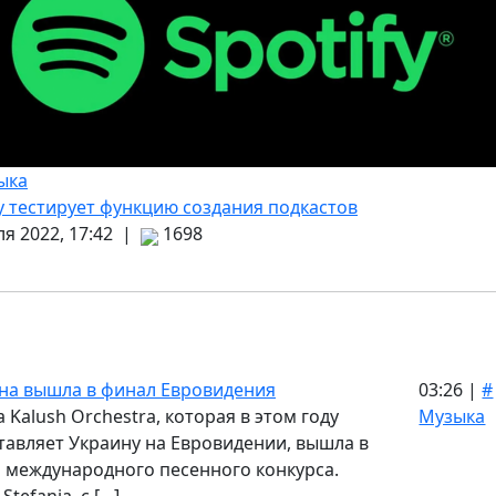
ыка
fy тестирует функцию создания подкастов
ля 2022, 17:42 |
1698
на вышла в финал Евровидения
03:26 |
#
 Kalush Orchestra, которая в этом году
Музыка
тавляет Украину на Евровидении, вышла в
 международного песенного конкурса.