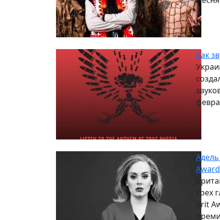
Песня 
Как з
Украи
созда
звуко
февра
Адель
Award
Брита
трех 
Brit A
преми