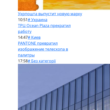
Укрпошта выпустит новую марку
10:51
# Украина
ТРЦ Ocean Plaza прекратил
работу
14:47
# Киев
PANTONE превратил
изображение телескопа в
палитры
17:58
# Без категорії