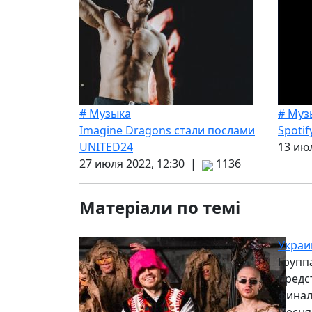
# Музыка
# Муз
Imagine Dragons стали послами
Spoti
UNITED24
13 ию
27 июля 2022, 12:30 |
1136
Матеріали по темі
Украи
Группа
предс
финал