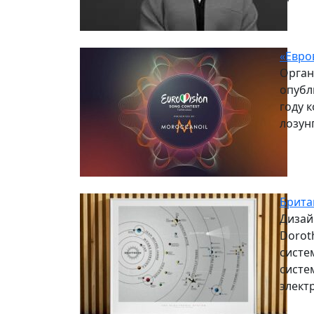
«Евро
Орган
опубл
году к
лозунг
Брита
Дизай
Dorot
систе
систе
элект