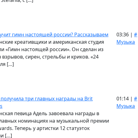
Stefania, с […]
вучит гимн настоящей россии? Рассказываем
03:36 |
#
нские креативщики и американская студия
Музыка
ли «Гимн настоящей россии». Он сделан из
в взрывов, сирен, стрельбы и криков. «24
ля […]
 получила три главных награды на Brit
01:14 |
#
s
Музыка
нская певица Адель завоевала награды в
главных номинациях на музыкальной премии
wards. Теперь у артистки 12 статуэток
и […]