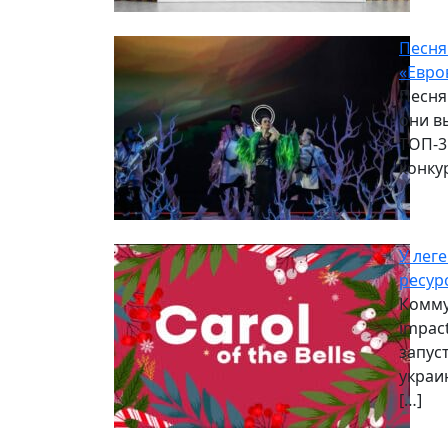
Песня
«Евро
Песня
они в
ТОП-3
конкур
У лег
ресур
Комму
impac
запус
украи
[…]