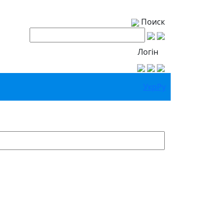
Поиск
Логін
Укр
Ру