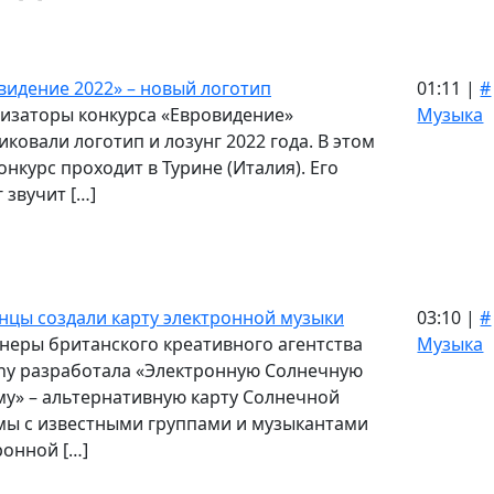
видение 2022» – новый логотип
01:11 |
#
изаторы конкурса «Евровидение»
Музыка
иковали логотип и лозунг 2022 года. В этом
онкурс проходит в Турине (Италия). Его
 звучит […]
нцы создали карту электронной музыки
03:10 |
#
неры британского креативного агентства
Музыка
hy разработала «Электронную Солнечную
му» ​​– альтернативную карту Солнечной
мы с известными группами и музыкантами
ронной […]