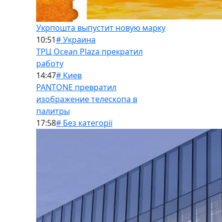
Укрпошта выпустит новую марку
10:51
# Украина
ТРЦ Ocean Plaza прекратил
работу
14:47
# Киев
PANTONE превратил
изображение телескопа в
палитры
17:58
# Без категорії