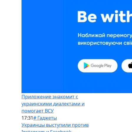
Приложение знакомит с
украинскими диалектами и
помогает ВСУ
17:31
# Гаджеты
Украинцы выступили против