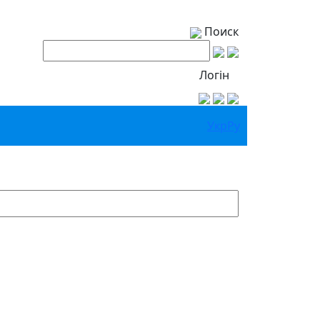
Поиск
Логін
Укр
Ру