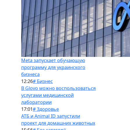
Meta запускает обучающую
программу для украинского
бизнеса
12:26
# Бизнес
В Glovo можно воспользоваться
услугами медицинской
лаборатории
17:01
# Здоровье
АТБ и Animal ID запустили
проект для домашних животных