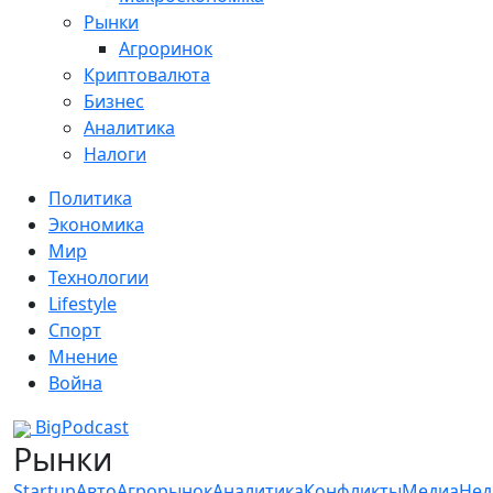
Рынки
Агроринок
Криптовалюта
Бизнес
Аналитика
Налоги
Политика
Экономика
Мир
Технологии
Lifestyle
Спорт
Мнение
Война
BigPodcast
Рынки
Startup
Авто
Агрорынок
Аналитика
Конфликты
Медиа
Нед