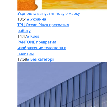
Укрпошта выпустит новую марку
10:51
# Украина
ТРЦ Ocean Plaza прекратил
работу
14:47
# Киев
PANTONE превратил
изображение телескопа в
палитры
17:58
# Без категорії