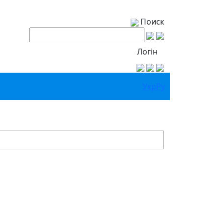
Поиск
Логін
Укр
Ру