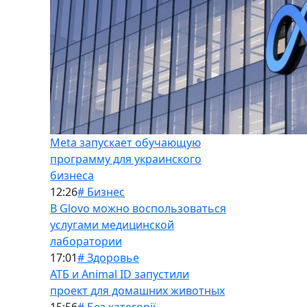
Meta запускает обучающую
программу для украинского
бизнеса
12:26
# Бизнес
В Glovo можно воспользоваться
услугами медицинской
лаборатории
17:01
# Здоровье
АТБ и Animal ID запустили
проект для домашних животных