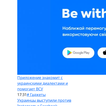
Приложение знакомит с
украинскими диалектами и
помогает ВСУ
17:31
# Гаджеты
Украинцы выступили против