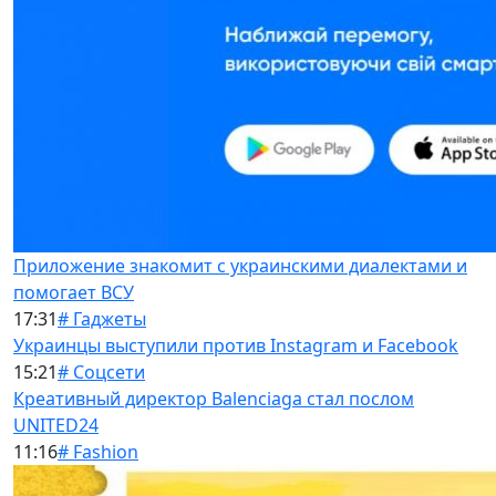
Приложение знакомит с украинскими диалектами и
помогает ВСУ
17:31
# Гаджеты
Украинцы выступили против Instagram и Facebook
15:21
# Соцсети
Креативный директор Balenciaga стал послом
UNITED24
11:16
# Fashion