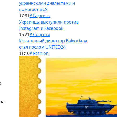
украинскими диалектами и
помогает ВСУ
17:31
# Гаджеты
Украинцы выступили против
Instagram и Facebook
15:21
# Соцсети
Креативный директор Balenciaga
стал послом UNITED24
11:16
# Fashion
о
ва