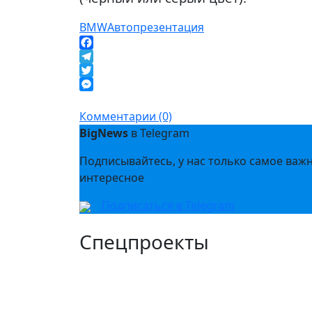
BMW
Авто
презентация
Facebook
Telegram
Twitter
Messenger
Комментарии (0)
BigNews
в Telegram
Подписывайтесь, у нас только самое важ
интересное
Подписаться в Telegram
Спецпроекты