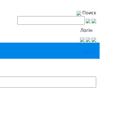
Поиск
Логін
Укр
Ру