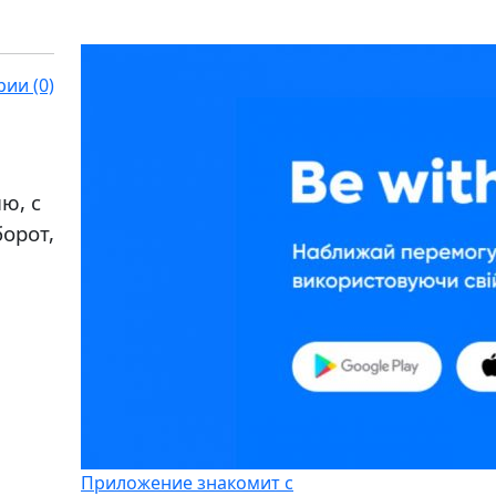
ии (0)
ю, с
орот,
Приложение знакомит с