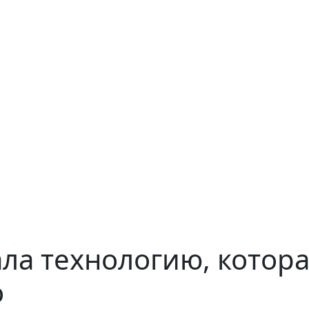
ла технологию, котор
о