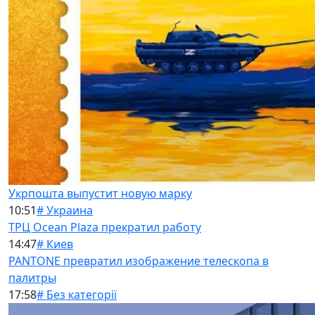
Укрпошта выпустит новую марку
10:51
# Украина
ТРЦ Ocean Plaza прекратил работу
14:47
# Киев
PANTONE превратил изображение телескопа в
палитры
17:58
# Без категорії