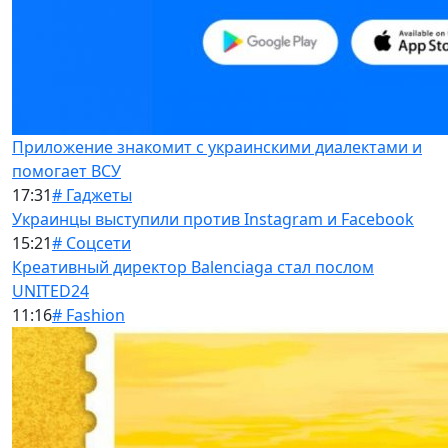
Приложение знакомит с украинскими диалектами и
помогает ВСУ
17:31
# Гаджеты
Украинцы выступили против Instagram и Facebook
15:21
# Соцсети
Креативный директор Balenciaga стал послом
UNITED24
11:16
# Fashion