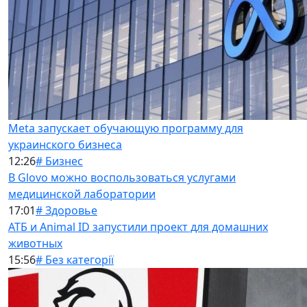
Meta запускает обучающую программу для
украинского бизнеса
12:26
# Бизнес
В Glovo можно воспользоваться услугами
медицинской лаборатории
17:01
# Здоровье
АТБ и Animal ID запустили проект для домашних
животных
15:56
# Без категорії