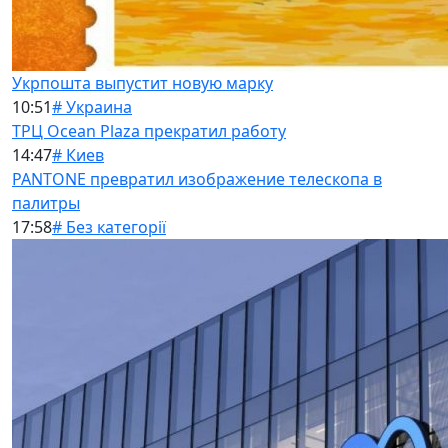
Укрпошта выпустит новую марку
10:51
# Украина
ТРЦ Ocean Plaza прекратил работу
14:47
# Киев
PANTONE превратил изображение телескопа в
палитры
17:58
# Без категорії