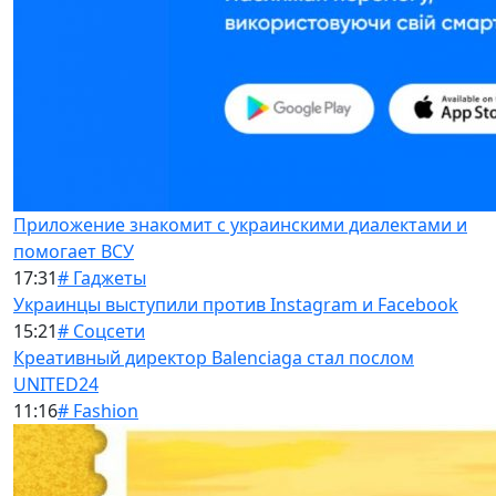
Приложение знакомит с украинскими диалектами и
помогает ВСУ
17:31
# Гаджеты
Украинцы выступили против Instagram и Facebook
15:21
# Соцсети
Креативный директор Balenciaga стал послом
UNITED24
11:16
# Fashion