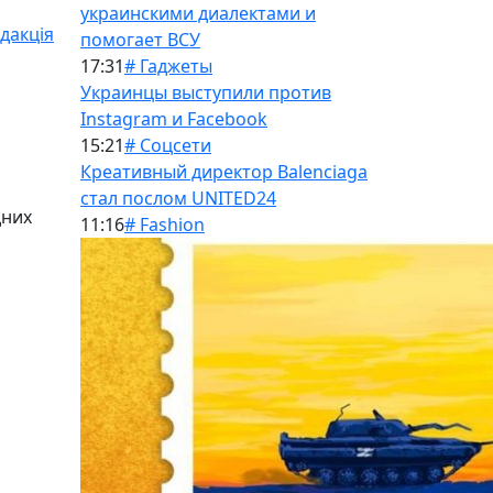
украинскими диалектами и
дакція
помогает ВСУ
17:31
# Гаджеты
Украинцы выступили против
Instagram и Facebook
15:21
# Соцсети
Креативный директор Balenciaga
стал послом UNITED24
дних
11:16
# Fashion