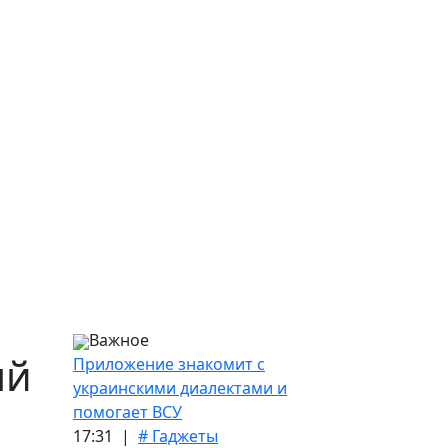
Важное
ый
Приложение знакомит с
украинскими диалектами и
помогает ВСУ
17:31 |
# Гаджеты