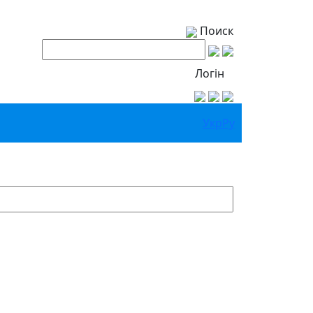
Поиск
Логін
Укр
Ру