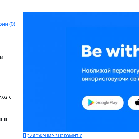
ии (0)
в
ка с
в в
Приложение знакомит с