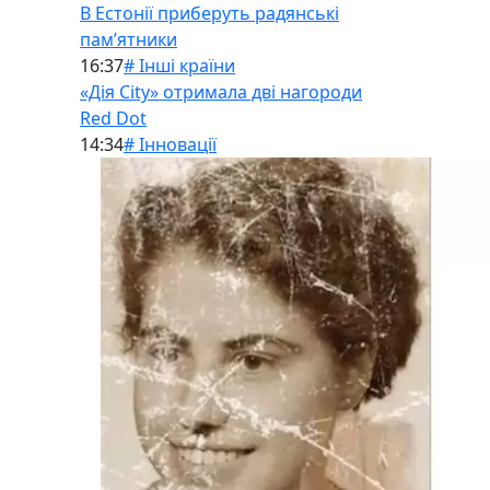
В Естонії приберуть радянські
памʼятники
16:37
# Інші країни
«Дія City» отримала дві нагороди
Red Dot
14:34
# Інновації