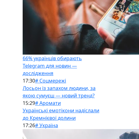
66% українців обирають
Telegram для новин —
дослідження
17:30
# Соцмережі
Лосьон із запахом людини, за
якою сумуєш — новий тренд?
15:29
# Аромати
Українські емотікони надіслали
до Кремнієвої долини
17:26
# Україна