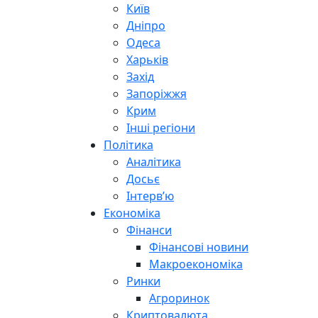
Київ
Дніпро
Одеса
Харьків
Захід
Запоріжжя
Крим
Інші регіони
Політика
Аналітика
Досьє
Інтерв’ю
Економіка
Фінанси
Фінансові новини
Макроекономіка
Ринки
Агроринок
Криптовалюта