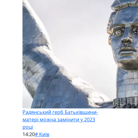
Радянський герб Батьківщини-
матері можна замінити у 2023
році
14:20
# Київ