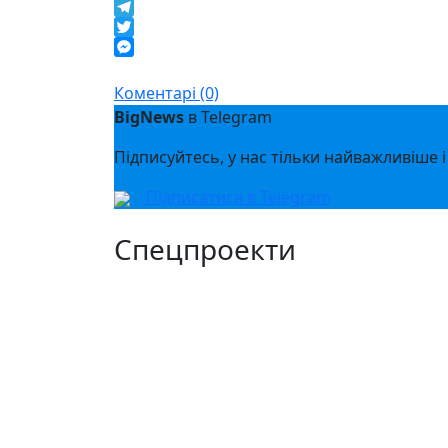
Facebook
Telegram
Twitter
Messenger
Коментарі (0)
BigNews
в Telegram
Підписуйтесь, у нас тільки найважливіше і
Підписатися в Telegram
Спецпроекти