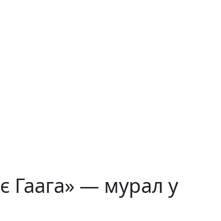
ає Гаага» — мурал у