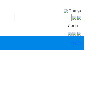
Пошук
Логін
Укр
Ру