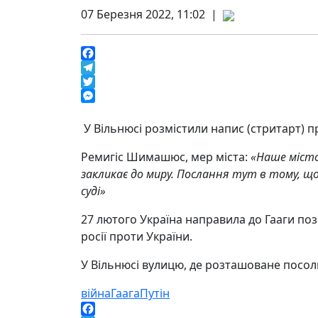
07 Березня 2022, 11:02 |
Facebook
Telegram
Twitter
Messenger
У Вільнюсі розмістили напис (стритарт) п
Ремигіс Шимашюс, мер міста:
«Наше місто
закликає до миру. Послання тут в тому, що
суді»
27 лютого Україна направила до Гааги по
росії проти України.
У Вільнюсі вулицю, де розташоване посоль
війна
Гаага
Путін