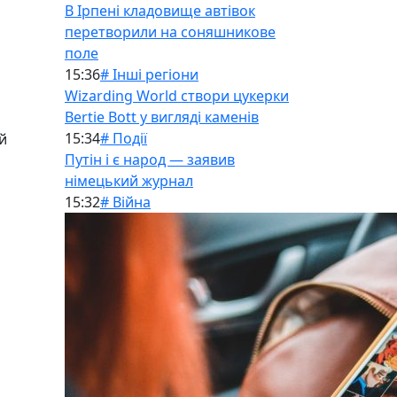
В Ірпені кладовище автівок
перетворили на соняшникове
поле
15:36
# Інші регіони
Wizarding World створи цукерки
Bertie Bott у вигляді каменів
15:34
# Події
й
Путін і є народ — заявив
німецький журнал
15:32
# Війна