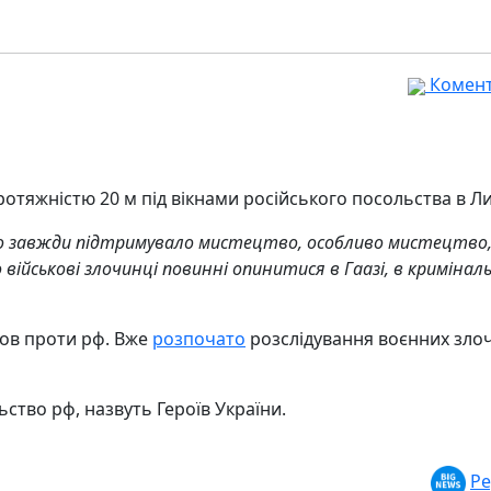
Комента
ротяжністю 20 м під вікнами російського посольства в Ли
 завжди підтримувало мистецтво, особливо мистецтво,
 військові злочинці повинні опинитися в Гаазі, в кримінал
зов проти рф. Вже
розпочато
розслідування воєнних зло
ство рф, назвуть Героїв України.
Ре