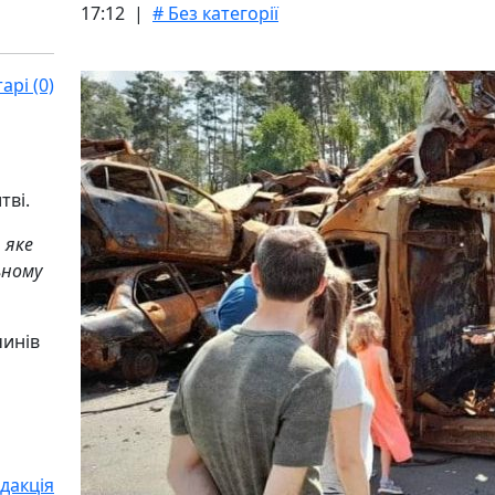
17:12 |
# Без категорії
рі (0)
тві.
 яке
ьному
чинів
дакція