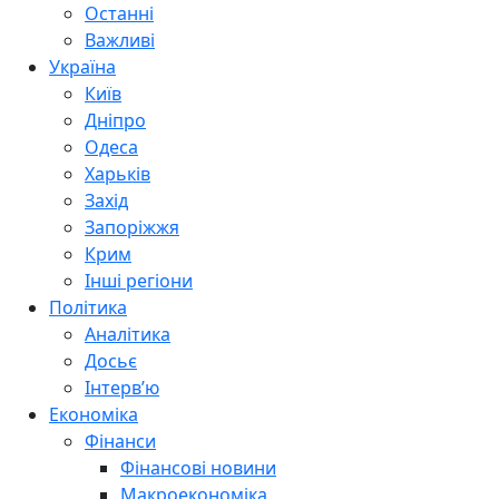
Останні
Важливі
Україна
Київ
Дніпро
Одеса
Харьків
Захід
Запоріжжя
Крим
Інші регіони
Політика
Аналітика
Досьє
Інтерв’ю
Економіка
Фінанси
Фінансові новини
Макроекономіка