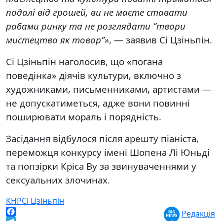
подалі від грошей, ви не маєте ставати
рабами ринку та не розглядати “твори
мистецтва як товар”»
, — заявив Сі Цзіньпін.
Сі Цзіньпін наголосив, що «погана
поведінка» діячів культури, включно з
художниками, письменниками, артистами —
не допускатиметься, адже вони повинні
поширювати мораль і порядність.
Засідання відбулося після арешту піаніста,
переможця конкурсу імені Шопена Лі Юньді
та попзірки Кріса Ву за звинуваченнями у
сексуальних злочинах.
КНР
Сі Цзіньпін
Редакція