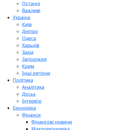
Останні
Важливі
Україна
Київ
Дніпро
Одеса
Харьків
Захід
Запоріжжя
Крим
Інші регіони
Політика
Аналітика
Досьє
Інтерв’ю
Економіка
Фінанси
Фінансові новини
Макроекономіка