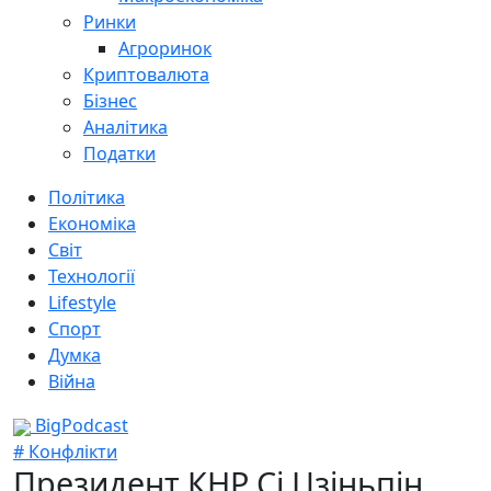
Ринки
Агроринок
Криптовалюта
Бізнес
Аналітика
Податки
Політика
Економіка
Світ
Технології
Lifestyle
Спорт
Думка
Війна
BigPodcast
# Конфлікти
Президент КНР Сі Цзіньпін