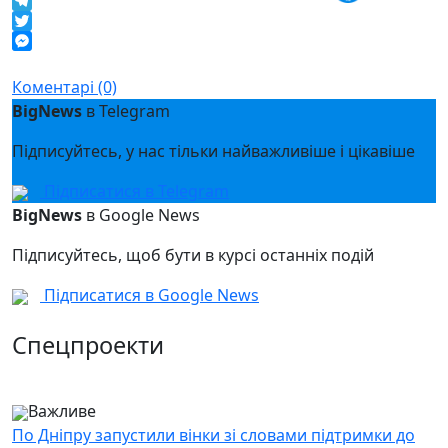
Facebook
Telegram
Twitter
Messenger
Коментарі (0)
BigNews
в Telegram
Підписуйтесь, у нас тільки найважливіше і цікавіше
Підписатися в Telegram
BigNews
в Google News
Підписуйтесь, щоб бути в курсі останніх подій
Підписатися в Google News
Спецпроекти
Важливе
По Дніпру запустили вінки зі словами підтримки до