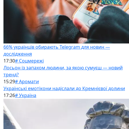
66% українців обирають Telegram для новин —
дослідження
17:30
# Соцмережі
Лосьон із запахом людини, за якою сумуєш — новий
тренд?
15:29
# Аромати
Українські емотікони надіслали до Кремнієвої долини
17:26
# Україна