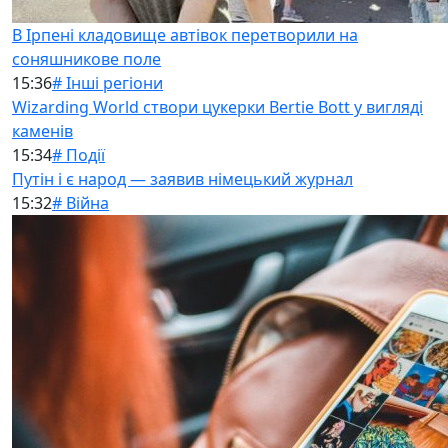
В Ірпені кладовище автівок перетворили на
соняшникове поле
15:36
# Інші регіони
Wizarding World створи цукерки Bertie Bott у вигляді
каменів
15:34
# Події
Путін і є народ — заявив німецький журнал
15:32
# Війна