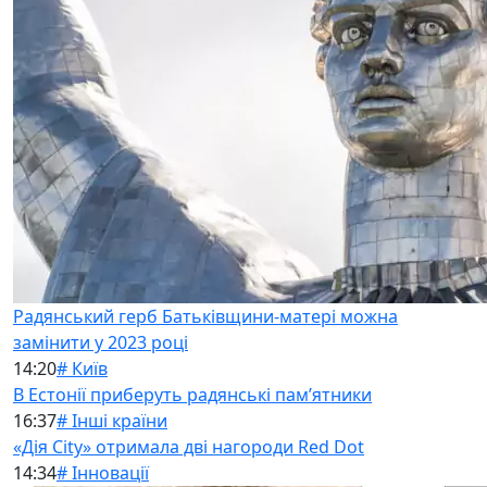
Радянський герб Батьківщини-матері можна
замінити у 2023 році
14:20
# Київ
В Естонії приберуть радянські памʼятники
16:37
# Інші країни
«Дія City» отримала дві нагороди Red Dot
14:34
# Інновації