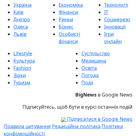
Україна
Економіка
Технології
Київ
Фінанси
IT
Дніпро
Ринки
Соцмережі
Одеса
Бізнес
Інновації
Львів
Особисті
Ігри
фінанси
онлайн
Lifestyle
Суспільство
Культура
Медицина
Fashion
Освіта
Зірки
Погода
Туризм
Події
BigNews
в Google News
Підписуйтесь, щоб бути в курсі останніх подій
Підписатися в Google News
Правила цитування
Редакційна політика
Політика
конфіденційності