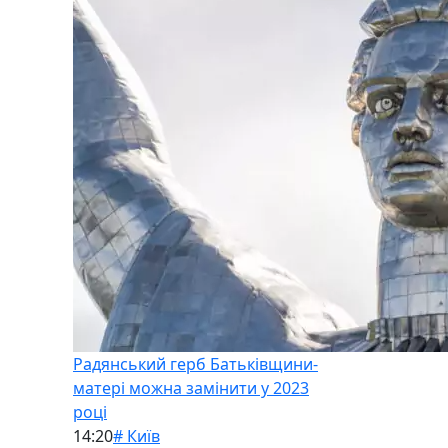
Радянський герб Батьківщини-
матері можна замінити у 2023
році
14:20
# Київ