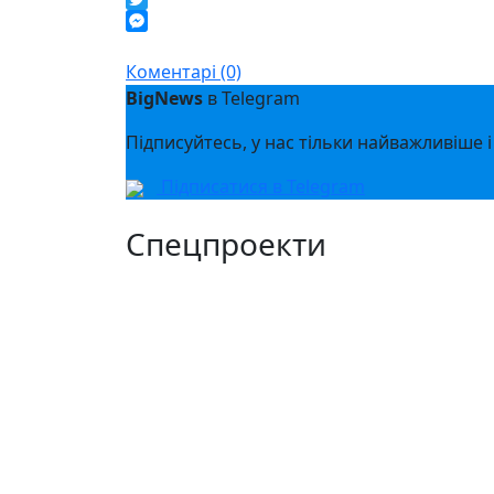
Twitter
Messenger
Коментарі (0)
BigNews
в Telegram
Підписуйтесь, у нас тільки найважливіше і
Підписатися в Telegram
Спецпроекти