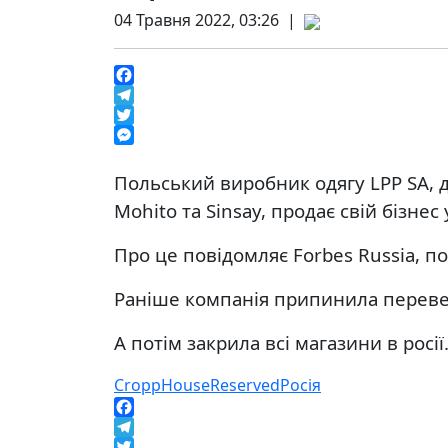
04 Травня 2022, 03:26 |
Facebook
Telegram
Twitter
Messenger
Польський виробник одягу LPP SA, д
Mohito та Sinsay, продає свій бізнес у
Про це повідомляє Forbes Russia, п
Раніше компанія припинила перевезе
А потім закрила всі магазини в росії
Cropp
House
Reserved
Росія
Facebook
Telegram