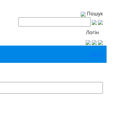
Пошук
Логін
Укр
Ру