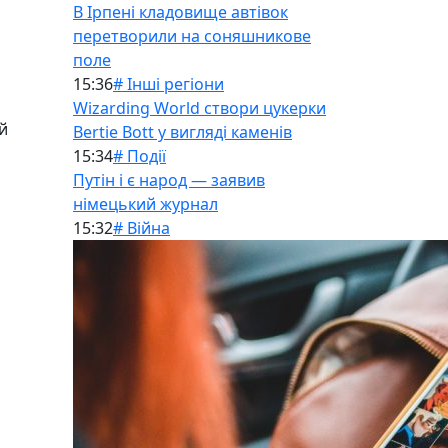
В Ірпені кладовище автівок
перетворили на соняшникове
поле
15:36
# Інші регіони
Wizarding World створи цукерки
й
Bertie Bott у вигляді каменів
15:34
# Події
Путін і є народ — заявив
німецький журнал
15:32
# Війна