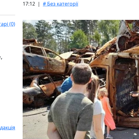
17:12 |
# Без категорії
рі (0)
,
дакція