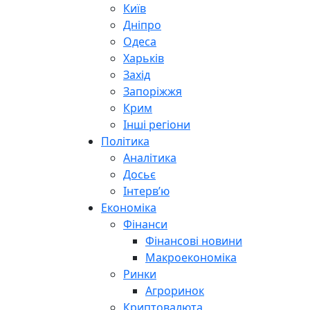
Київ
Дніпро
Одеса
Харьків
Захід
Запоріжжя
Крим
Інші регіони
Політика
Аналітика
Досьє
Інтерв’ю
Економіка
Фінанси
Фінансові новини
Макроекономіка
Ринки
Агроринок
Криптовалюта