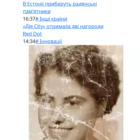
В Естонії приберуть радянські
памʼятники
16:37
# Інші країни
«Дія City» отримала дві нагороди
Red Dot
14:34
# Інновації