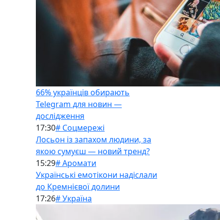
66% українців обирають
Telegram для новин —
дослідження
17:30
# Соцмережі
Лосьон із запахом людини, за
якою сумуєш — новий тренд?
15:29
# Аромати
Українські емотікони надіслали
до Кремнієвої долини
17:26
# Україна