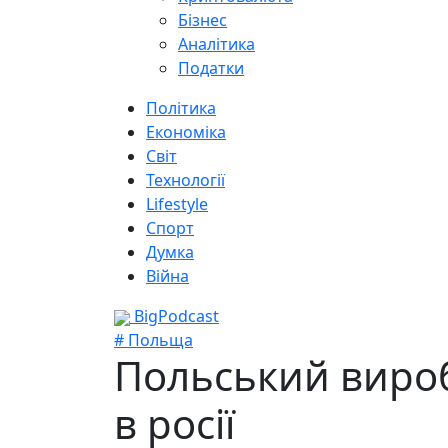
Бізнес
Аналітика
Податки
Політика
Економіка
Світ
Технології
Lifestyle
Спорт
Думка
Війна
BigPodcast
# Польща
Польський вироб
в росії