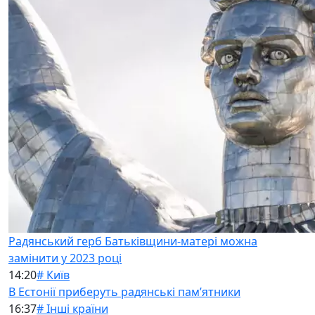
Радянський герб Батьківщини-матері можна
замінити у 2023 році
14:20
# Київ
В Естонії приберуть радянські памʼятники
16:37
# Інші країни