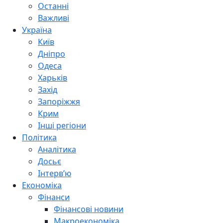
Останні
Важливі
Україна
Київ
Дніпро
Одеса
Харьків
Захід
Запоріжжя
Крим
Інші регіони
Політика
Аналітика
Досьє
Інтерв’ю
Економіка
Фінанси
Фінансові новини
Макроекономіка