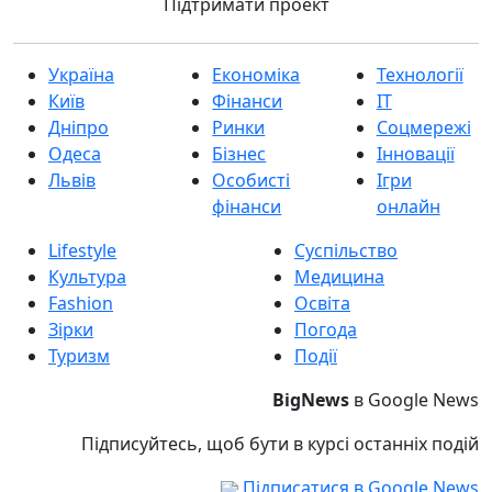
Підтримати проект
Україна
Економіка
Технології
Київ
Фінанси
IT
Дніпро
Ринки
Соцмережі
Одеса
Бізнес
Інновації
Львів
Особисті
Ігри
фінанси
онлайн
Lifestyle
Суспільство
Культура
Медицина
Fashion
Освіта
Зірки
Погода
Туризм
Події
BigNews
в Google News
Підписуйтесь, щоб бути в курсі останніх подій
Підписатися в Google News