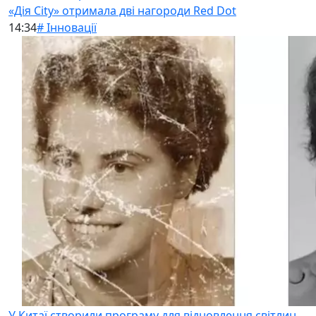
«Дія City» отримала дві нагороди Red Dot
14:34
# Інновації
У Китаї створили програму для відновлення світлин