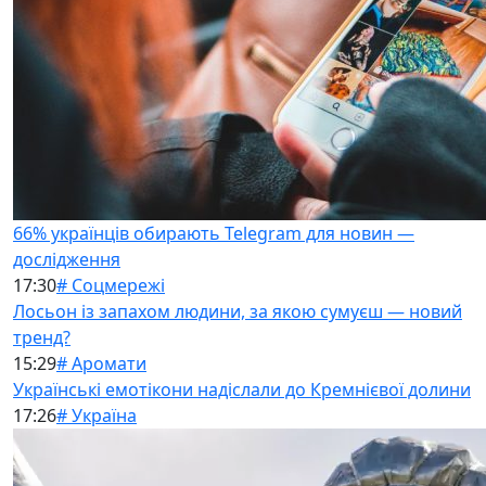
66% українців обирають Telegram для новин —
дослідження
17:30
# Соцмережі
Лосьон із запахом людини, за якою сумуєш — новий
тренд?
15:29
# Аромати
Українські емотікони надіслали до Кремнієвої долини
17:26
# Україна