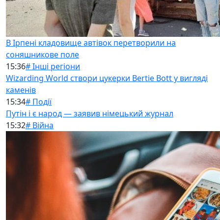
В Ірпені кладовище автівок перетворили на
соняшникове поле
15:36
# Інші регіони
Wizarding World створи цукерки Bertie Bott у вигляді
каменів
15:34
# Події
Путін і є народ — заявив німецький журнал
15:32
# Війна