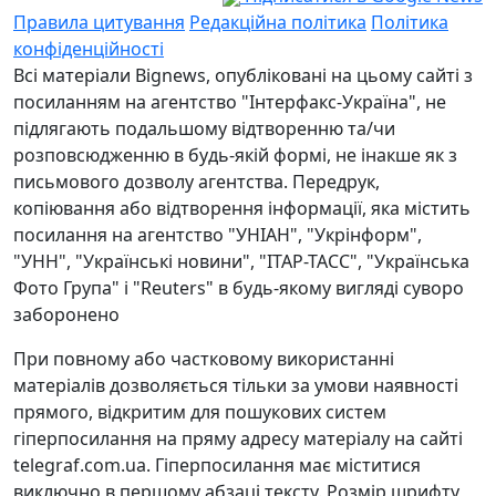
Правила цитування
Редакційна політика
Політика
конфіденційності
Всі матеріали Bignews, опубліковані на цьому сайті з
посиланням на агентство "Інтерфакс-Україна", не
підлягають подальшому відтворенню та/чи
розповсюдженню в будь-якій формі, не інакше як з
письмового дозволу агентства. Передрук,
копіювання або відтворення інформації, яка містить
посилання на агентство "УНІАН", "Укрінформ",
"УНН", "Українські новини", "ІТАР-ТАСС", "Українська
Фото Група" і "Reuters" в будь-якому вигляді суворо
заборонено
При повному або частковому використанні
матеріалів дозволяється тільки за умови наявності
прямого, відкритим для пошукових систем
гіперпосилання на пряму адресу матеріалу на сайті
telegraf.com.ua. Гіперпосилання має міститися
виключно в першому абзаці тексту. Розмір шрифту