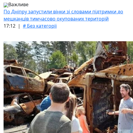
Важливе
По Дніпру запустили вінки зі словами підтримки до
мешканців тимчасово окупованих територій
17:12 |
# Без категорії