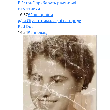
В Естонії приберуть радянські
памʼятники
16:37
# Інші країни
«Дія City» отримала дві нагороди
Red Dot
14:34
# Інновації