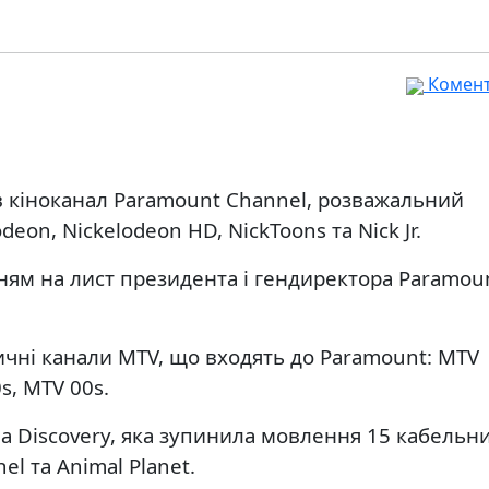
Комента
ув кіноканал Paramount Channel, розважальний
eon, Nickelodeon HD, NickToons та Nick Jr.
нням на лист президента і гендиректора Paramou
чні канали MTV, що входять до Paramount: MTV
s, MTV 00s.
а Discovery, яка зупинила мовлення 15 кабельн
l та Animal Planet.