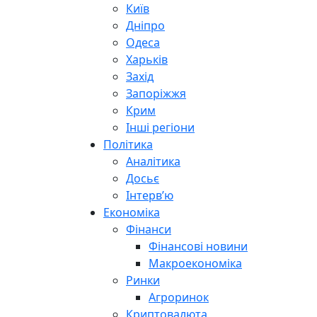
Київ
Дніпро
Одеса
Харьків
Захід
Запоріжжя
Крим
Інші регіони
Політика
Аналітика
Досьє
Інтерв’ю
Економіка
Фінанси
Фінансові новини
Макроекономіка
Ринки
Агроринок
Криптовалюта