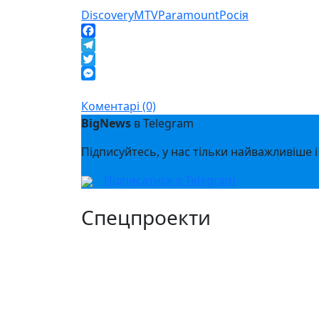
Discovery
MTV
Paramount
Росія
Facebook
Telegram
Twitter
Messenger
Коментарі (0)
BigNews
в Telegram
Підписуйтесь, у нас тільки найважливіше і
Підписатися в Telegram
Спецпроекти