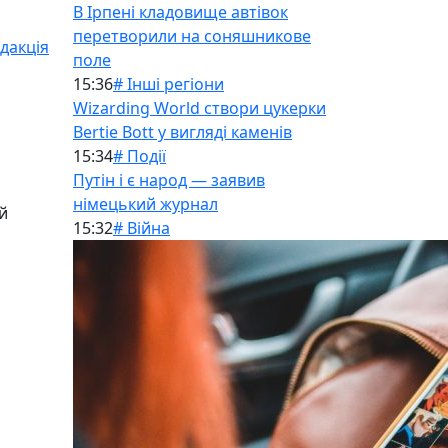
В Ірпені кладовище автівок
перетворили на соняшникове
дакція
поле
15:36
# Інші регіони
Wizarding World створи цукерки
Bertie Bott у вигляді каменів
15:34
# Події
Путін і є народ — заявив
німецький журнал
й
15:32
# Війна