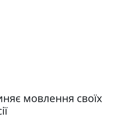
няє мовлення своїх
ії