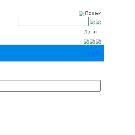
Пошук
Логін
Укр
Ру