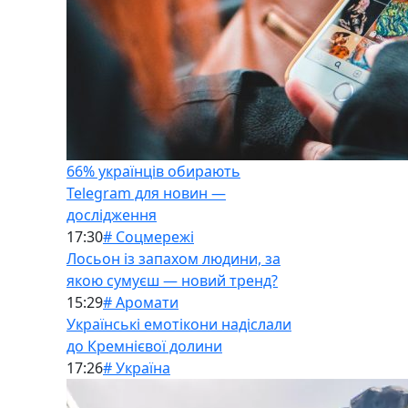
66% українців обирають
Telegram для новин —
дослідження
17:30
# Соцмережі
Лосьон із запахом людини, за
якою сумуєш — новий тренд?
15:29
# Аромати
Українські емотікони надіслали
до Кремнієвої долини
17:26
# Україна