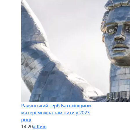
Радянський герб Батьківщини-
матері можна замінити у 2023
році
14:20
# Київ