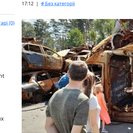
17:12 |
# Без категорії
рі (0)
nt
их