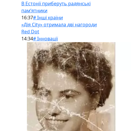
В Естонії приберуть радянські
памʼятники
16:37
# Інші країни
«Дія City» отримала дві нагороди
Red Dot
14:34
# Інновації