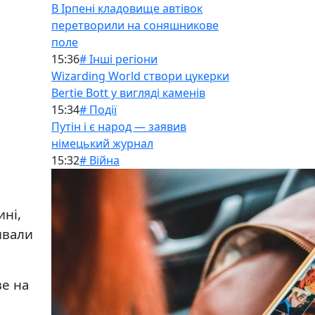
В Ірпені кладовище автівок
перетворили на соняшникове
поле
15:36
# Інші регіони
Wizarding World створи цукерки
Bertie Bott у вигляді каменів
15:34
# Події
Путін і є народ — заявив
німецький журнал
15:32
# Війна
ині,
ивали
ве на