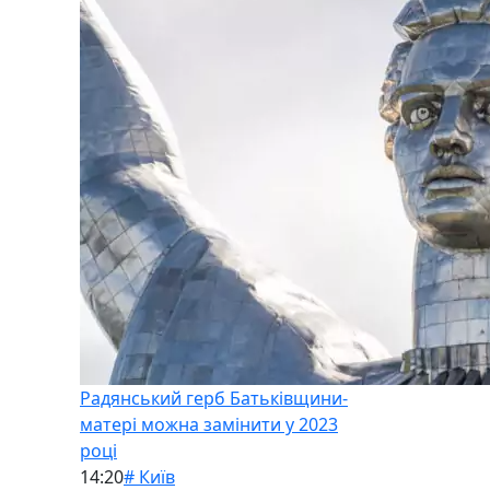
Радянський герб Батьківщини-
матері можна замінити у 2023
році
14:20
# Київ