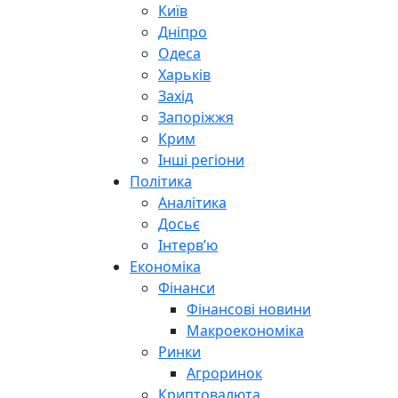
Київ
Дніпро
Одеса
Харьків
Захід
Запоріжжя
Крим
Інші регіони
Політика
Аналітика
Досьє
Інтерв’ю
Економіка
Фінанси
Фінансові новини
Макроекономіка
Ринки
Агроринок
Криптовалюта