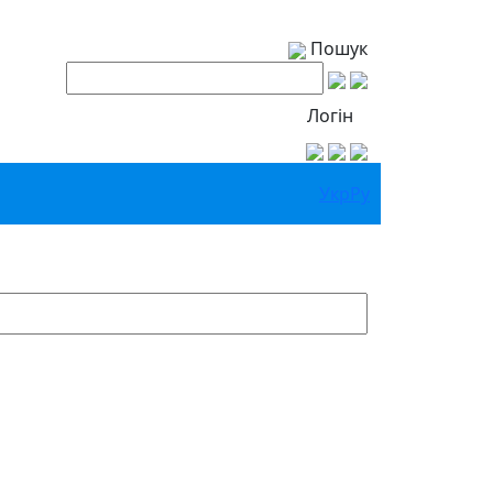
Пошук
Логін
Укр
Ру