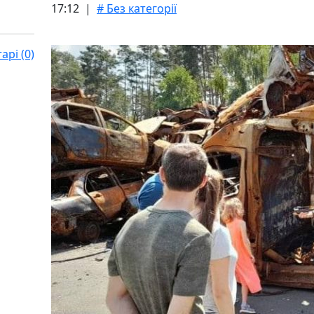
17:12 |
# Без категорії
рі (0)