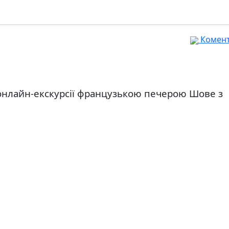
Комента
 онлайн-екскурсії французькою печерою Шове з