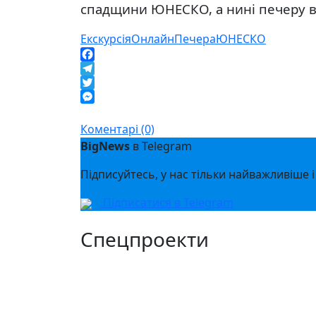
спадщини ЮНЕСКО, а нині печеру в
Екскурсія
Онлайн
Печера
ЮНЕСКО
Facebook
Telegram
Twitter
Messenger
Коментарі (0)
BigNews
в Telegram
Підписуйтесь, у нас тільки найважливіше і
Підписатися в Telegram
Спецпроекти