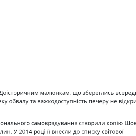
. Доісторичним малюнкам, що збереглись всеред
еку обвалу та важкодоступність печеру не відкр
егіонального самоврядування створили копію Шо
лин. У 2014 році її внесли до списку світової