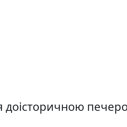
я доісторичною печер