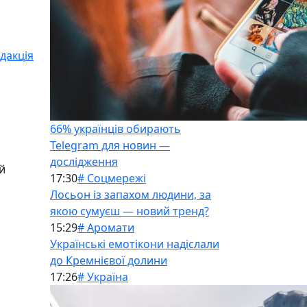
дакція
66% українців обирають
Telegram для новин —
дослідження
й
17:30
# Соцмережі
Лосьон із запахом людини, за
якою сумуєш — новий тренд?
15:29
# Аромати
Українські емотікони надіслали
до Кремнієвої долини
17:26
# Україна