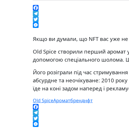
Facebook
Telegram
Twitter
Messenger
Якщо ви думали, що NFT вас уже не 
Old Spice створили перший аромат 
допомогою спеціального шолома. Ш
Його розіграли під час стримування
абсурдне та неочікуване: 2010 року 
їде на коні задом наперед і рекламу
Old Spice
Аромат
бренд
нфт
Facebook
Telegram
Twitter