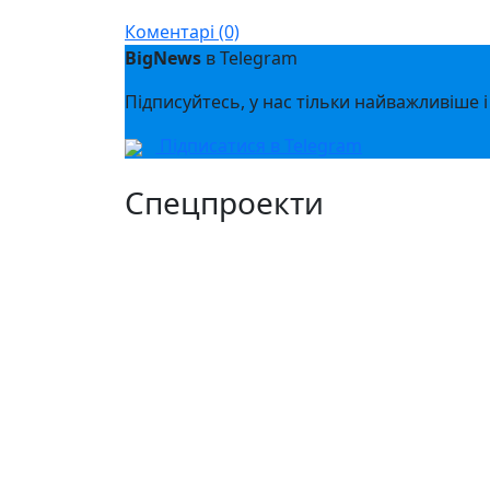
Messenger
Коментарі (0)
BigNews
в Telegram
Підписуйтесь, у нас тільки найважливіше і
Підписатися в Telegram
Спецпроекти