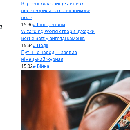
В Ірпені кладовище автівок
перетворили на соняшникове
поле
15:36
# Інші регіони
й
Wizarding World створи цукерки
Bertie Bott у вигляді каменів
15:34
# Події
Путін і є народ — заявив
німецький журнал
15:32
# Війна