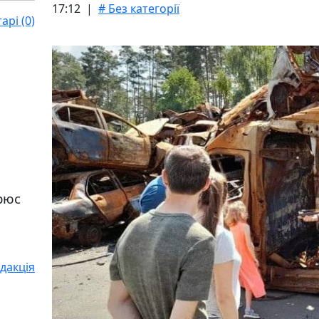
17:12 |
# Без категорії
рі (0)
Крюс
дакція