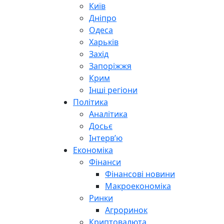
Київ
Дніпро
Одеса
Харьків
Захід
Запоріжжя
Крим
Інші регіони
Політика
Аналітика
Досьє
Інтерв’ю
Економіка
Фінанси
Фінансові новини
Макроекономіка
Ринки
Агроринок
Криптовалюта