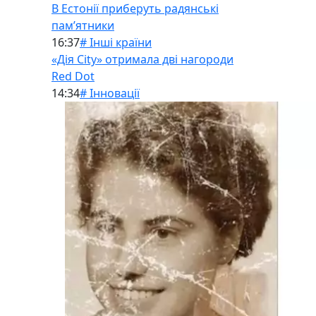
В Естонії приберуть радянські
памʼятники
16:37
# Інші країни
«Дія City» отримала дві нагороди
Red Dot
14:34
# Інновації