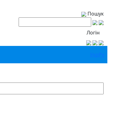
Пошук
Логін
Укр
Ру