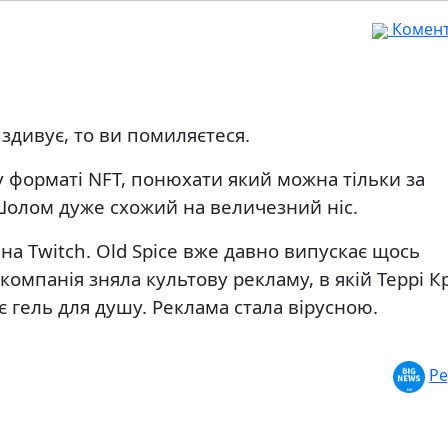
Комента
здивує, то ви помиляєтеся.
у форматі NFT, понюхати який можна тільки за
олом дуже схожий на величезний ніс.
 на Twitch. Old Spice вже давно випускає щось
компанія зняла культову рекламу, в якій Террі 
є гель для душу. Реклама стала вірусною.
Ре