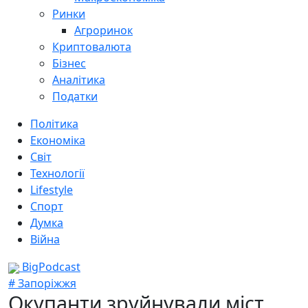
Ринки
Агроринок
Криптовалюта
Бізнес
Аналітика
Податки
Політика
Економіка
Світ
Технології
Lifestyle
Спорт
Думка
Війна
BigPodcast
# Запоріжжя
Окупанти зруйнували міст