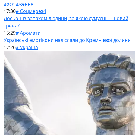
дослідження
17:30
# Соцмережі
Лосьон із запахом людини, за якою сумуєш — новий
тренд?
15:29
# Аромати
Українські емотікони надіслали до Кремнієвої долини
17:26
# Україна