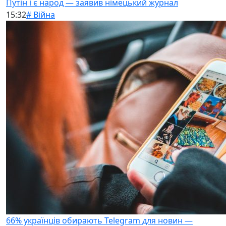
Путін і є народ — заявив німецький журнал
15:32
# Війна
66% українців обирають Telegram для новин —