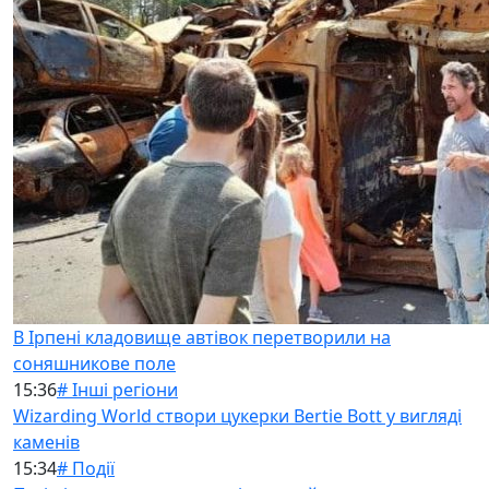
В Ірпені кладовище автівок перетворили на
соняшникове поле
15:36
# Інші регіони
Wizarding World створи цукерки Bertie Bott у вигляді
каменів
15:34
# Події