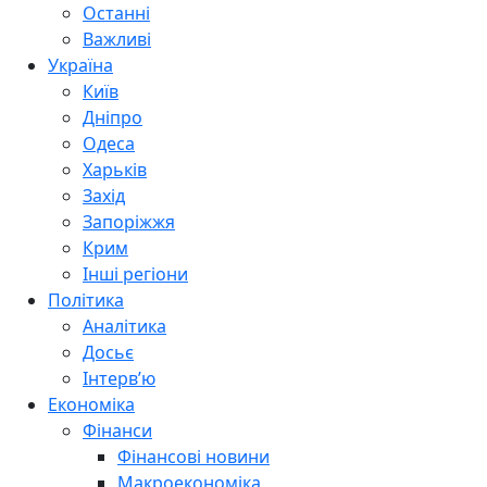
Останні
Важливі
Україна
Київ
Дніпро
Одеса
Харьків
Захід
Запоріжжя
Крим
Інші регіони
Політика
Аналітика
Досьє
Інтерв’ю
Економіка
Фінанси
Фінансові новини
Макроекономіка