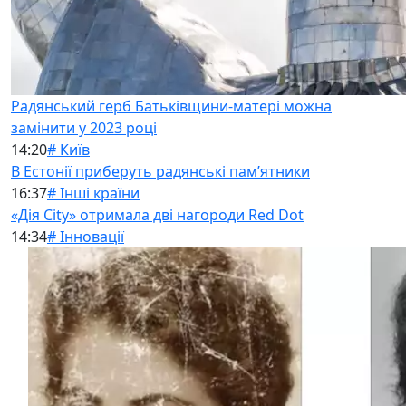
Радянський герб Батьківщини-матері можна
замінити у 2023 році
14:20
# Київ
В Естонії приберуть радянські памʼятники
16:37
# Інші країни
«Дія City» отримала дві нагороди Red Dot
14:34
# Інновації