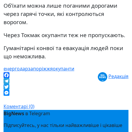
Об’їхати можна лише поганими дорогами
через гарячі точки, які контролються
ворогом.
Через Токмак окупанти теж не пропускають.
Гуманітарні конвої та евакуація людей поки
що неможлива.
енергодар
запоріжжя
окупанти
Редакція
Facebook
Telegram
Twitter
Messenger
Коментарі (0)
BigNews
в Telegram
Підписуйтесь, у нас тільки найважливіше і цікавіше