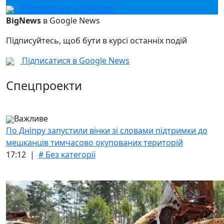
Підписатися в Telegram
BigNews
в Google News
Підписуйтесь, щоб бути в курсі останніх подій
Підписатися в Google News
Спецпроекти
Важливе
По Дніпру запустили вінки зі словами підтримки до
мешканців тимчасово окупованих територій
17:12 |
# Без категорії