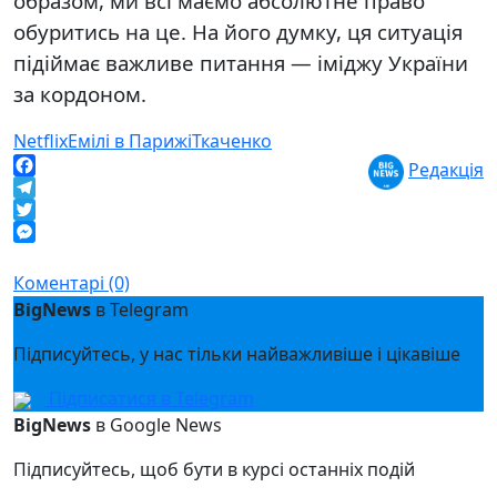
образом, ми всі маємо абсолютне право
обуритись на це. На його думку, ця ситуація
підіймає важливе питання — іміджу України
за кордоном.
Netflix
Емілі в Парижі
Ткаченко
Редакція
Facebook
Telegram
Twitter
Messenger
Коментарі (0)
BigNews
в Telegram
Підписуйтесь, у нас тільки найважливіше і цікавіше
Підписатися в Telegram
BigNews
в Google News
Підписуйтесь, щоб бути в курсі останніх подій