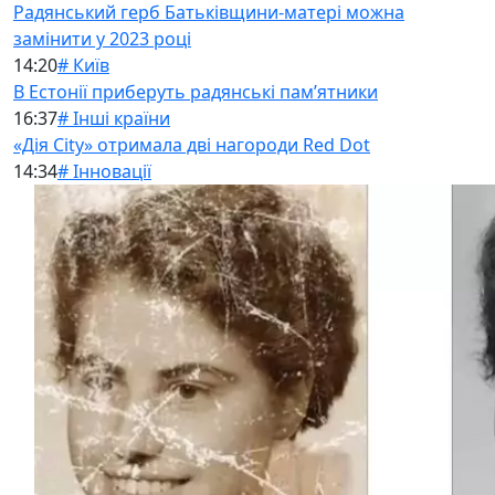
Радянський герб Батьківщини-матері можна
замінити у 2023 році
14:20
# Київ
В Естонії приберуть радянські памʼятники
16:37
# Інші країни
«Дія City» отримала дві нагороди Red Dot
14:34
# Інновації