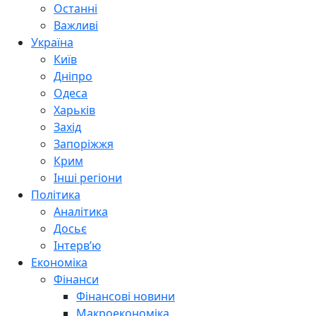
Останні
Важливі
Україна
Київ
Дніпро
Одеса
Харьків
Захід
Запоріжжя
Крим
Інші регіони
Політика
Аналітика
Досьє
Інтерв’ю
Економіка
Фінанси
Фінансові новини
Макроекономіка