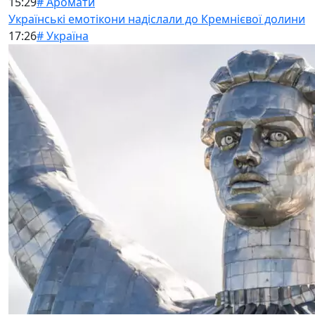
15:29
# Аромати
Українські емотікони надіслали до Кремнієвої долини
17:26
# Україна