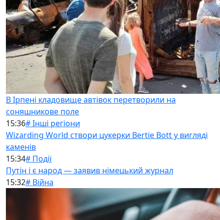
В Ірпені кладовище автівок перетворили на
соняшникове поле
15:36
# Інші регіони
Wizarding World створи цукерки Bertie Bott у вигляді
каменів
15:34
# Події
Путін і є народ — заявив німецький журнал
15:32
# Війна