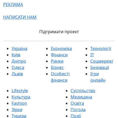
РЕКЛАМА
НАПИСАТИ НАМ
Підтримати проект
Україна
Економіка
Технології
Київ
Фінанси
IT
Дніпро
Ринки
Соцмережі
Одеса
Бізнес
Інновації
Львів
Особисті
Ігри
фінанси
онлайн
Lifestyle
Суспільство
Культура
Медицина
Fashion
Освіта
Зірки
Погода
Туризм
Події