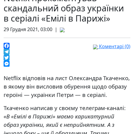
скандальний образ українки
в серіалі «Емілі в Парижі»
29 Грудня 2021, 03:00 |
Коментарі (0)
Facebook
Telegram
Twitter
Messenger
Netflix відповів на лист Олександра Ткаченко,
в якому він висловив обурення щодо образу
героїні — українки Петри — в серіалі.
Ткаченко написав у своєму телеграм-каналі:
«В «Емілі в Парижі» маємо карикатурний
образ українки, який є неприйнятним. А з
іншого боку – ще й образливим. Такими