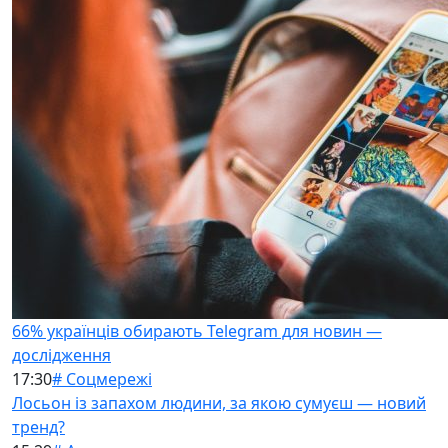
66% українців обирають Telegram для новин —
дослідження
17:30
# Соцмережі
Лосьон із запахом людини, за якою сумуєш — новий
тренд?