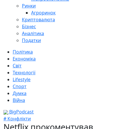
Ринки
Агроринок
Криптовалюта
Бізнес
Аналітика
Податки
Політика
Економіка
Світ
Технології
Lifestyle
Спорт
Думка
Війна
BigPodcast
# Конфлікти
Netflix прокоментував