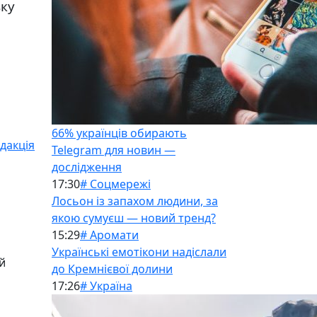
зку
66% українців обирають
дакція
Telegram для новин —
дослідження
17:30
# Соцмережі
Лосьон із запахом людини, за
якою сумуєш — новий тренд?
15:29
# Аромати
Українські емотікони надіслали
й
до Кремнієвої долини
17:26
# Україна