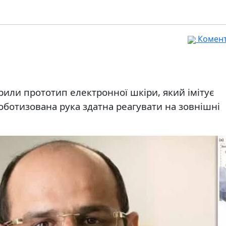
Комента
орили прототип електронної шкіри, який імітує
оботизована рука здатна реагувати на зовнішні