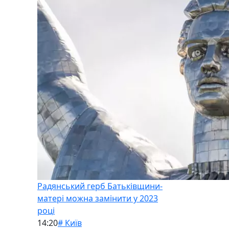
Радянський герб Батьківщини-
матері можна замінити у 2023
році
14:20
# Київ