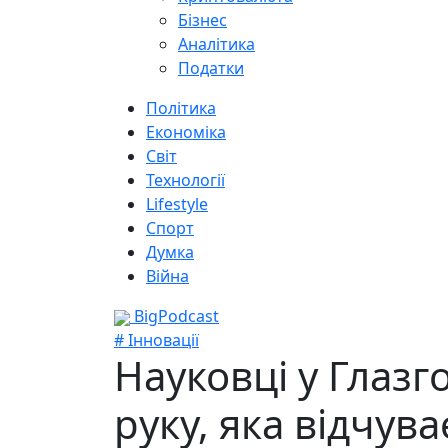
Бізнес
Аналітика
Податки
Політика
Економіка
Світ
Технології
Lifestyle
Спорт
Думка
Війна
BigPodcast
# Інновації
Науковці у Глаз
руку, яка відчува