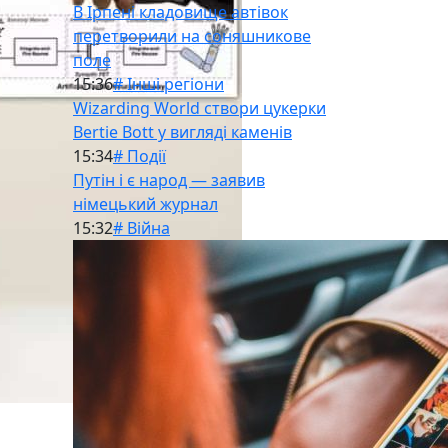
В Ірпені кладовище автівок
перетворили на соняшникове
поле
15:36
# Інші регіони
Wizarding World створи цукерки
Bertie Bott у вигляді каменів
15:34
# Події
Путін і є народ — заявив
німецький журнал
15:32
# Війна