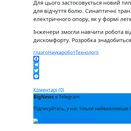
Для цього застосовується новий тип
для відчуття болю. Синаптичні тра
електричного опору, як у формі легк
Інженери змогли навчити робота від
дискомфорту. Розробка знадобиться 
глазго
Наука
робот
Технології
Facebook
Telegram
Twitter
Messenger
Коментарі (0)
BigNews
в Telegram
Підписуйтесь, у нас тільки найважливіше і
Підписатися в Telegram