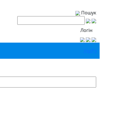
Пошук
Логін
Укр
Ру