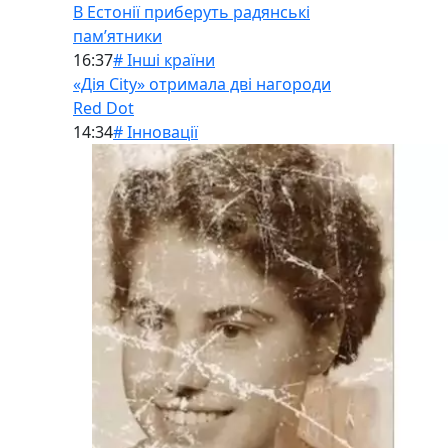
В Естонії приберуть радянські
памʼятники
16:37
# Інші країни
«Дія City» отримала дві нагороди
Red Dot
14:34
# Інновації