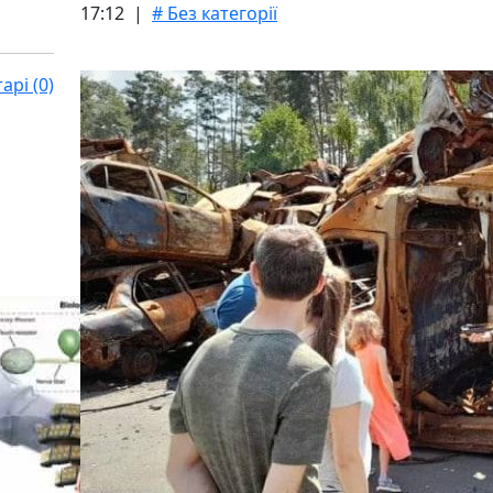
17:12 |
# Без категорії
рі (0)