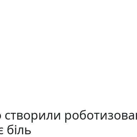
го створили роботизова
є біль