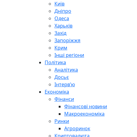
Київ
Дніпро
Одеса
Харьків
Захід
Запоріжжя
Крим
Інші регіони
Політика
Аналітика
Досьє
Інтерв’ю
Економіка
Фінанси
Фінансові новини
Макроекономіка
Ринки
Агроринок
Криптовалюта