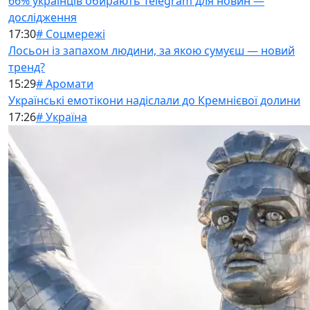
66% українців обирають Telegram для новин —
дослідження
17:30
# Соцмережі
Лосьон із запахом людини, за якою сумуєш — новий
тренд?
15:29
# Аромати
Українські емотікони надіслали до Кремнієвої долини
17:26
# Україна