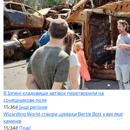
В Ірпені кладовище автівок перетворили на
соняшникове поле
15:36
# Інші регіони
Wizarding World створи цукерки Bertie Bott у вигляді
каменів
15:34
# Події