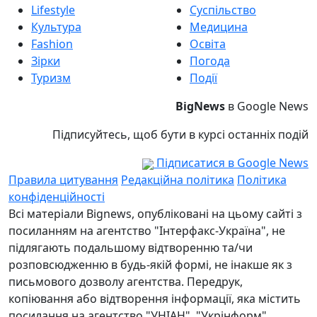
Lifestyle
Суспільство
Культура
Медицина
Fashion
Освіта
Зірки
Погода
Туризм
Події
BigNews
в Google News
Підписуйтесь, щоб бути в курсі останніх подій
Підписатися в Google News
Правила цитування
Редакційна політика
Політика
конфіденційності
Всі матеріали Bignews, опубліковані на цьому сайті з
посиланням на агентство "Інтерфакс-Україна", не
підлягають подальшому відтворенню та/чи
розповсюдженню в будь-якій формі, не інакше як з
письмового дозволу агентства. Передрук,
копіювання або відтворення інформації, яка містить
посилання на агентство "УНІАН", "Укрінформ",