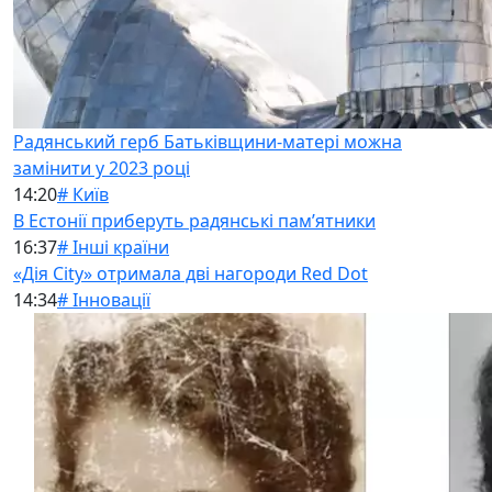
Радянський герб Батьківщини-матері можна
замінити у 2023 році
14:20
# Київ
В Естонії приберуть радянські памʼятники
16:37
# Інші країни
«Дія City» отримала дві нагороди Red Dot
14:34
# Інновації