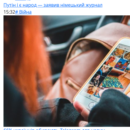
Путін і є народ — заявив німецький журнал
15:32
# Війна