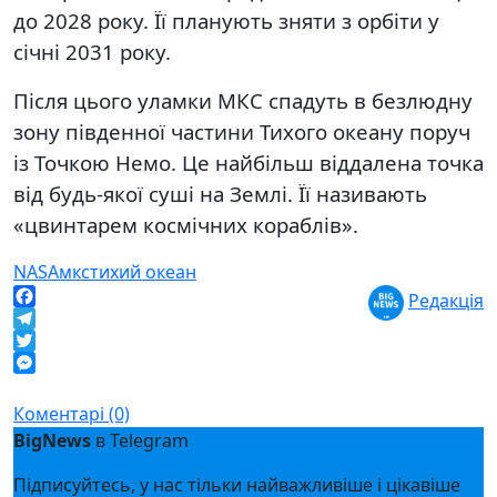
до 2028 року. Її планують зняти з орбіти у
січні 2031 року.
Після цього уламки МКС спадуть в безлюдну
зону південної частини Тихого океану поруч
із Точкою Немо. Це найбільш віддалена точка
від будь-якої суші на Землі. Її називають
«цвинтарем космічних кораблів».
NASA
мкс
тихий океан
Редакція
Facebook
Telegram
Twitter
Messenger
Коментарі (0)
BigNews
в Telegram
Підписуйтесь, у нас тільки найважливіше і цікавіше