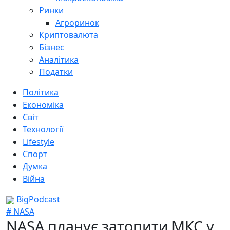
Ринки
Агроринок
Криптовалюта
Бізнес
Аналітика
Податки
Політика
Економіка
Світ
Технології
Lifestyle
Спорт
Думка
Війна
BigPodcast
# NASA
NASA планує затопити МКС у