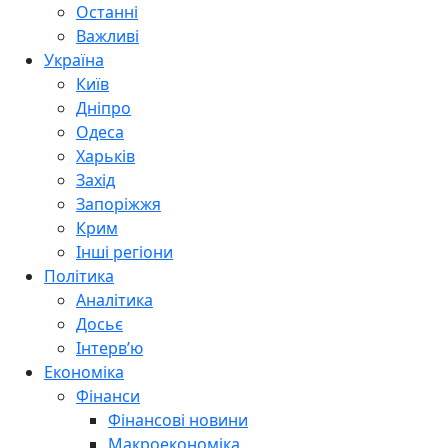
Останні
Важливі
Україна
Київ
Дніпро
Одеса
Харьків
Захід
Запоріжжя
Крим
Інші регіони
Політика
Аналітика
Досьє
Інтерв’ю
Економіка
Фінанси
Фінансові новини
Макроекономіка