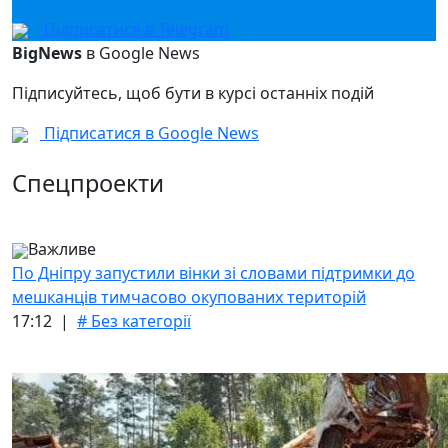
Підписатися в Telegram
BigNews
в Google News
Підписуйтесь, щоб бути в курсі останніх подій
Підписатися в Google News
Спецпроекти
Важливе
По Дніпру запустили вінки зі словами підтримки до
мешканців тимчасово окупованих територій
17:12 |
# Без категорії