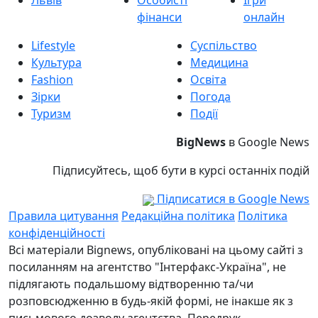
Львів
Особисті
Ігри
фінанси
онлайн
Lifestyle
Суспільство
Культура
Медицина
Fashion
Освіта
Зірки
Погода
Туризм
Події
BigNews
в Google News
Підписуйтесь, щоб бути в курсі останніх подій
Підписатися в Google News
Правила цитування
Редакційна політика
Політика
конфіденційності
Всі матеріали Bignews, опубліковані на цьому сайті з
посиланням на агентство "Інтерфакс-Україна", не
підлягають подальшому відтворенню та/чи
розповсюдженню в будь-якій формі, не інакше як з