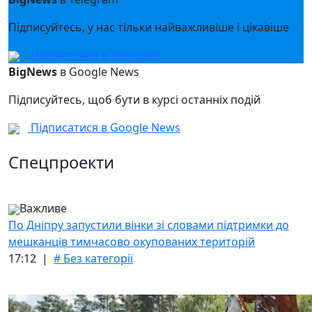
Підписуйтесь, у нас тільки найважливіше і цікавіше
Підписатися в Telegram
BigNews
в Google News
Підписуйтесь, щоб бути в курсі останніх подій
Підписатися в Google News
Спецпроекти
Важливе
По Дніпру запустили вінки зі словами підтримки до
мешканців тимчасово окупованих територій
17:12 |
# Без категорії