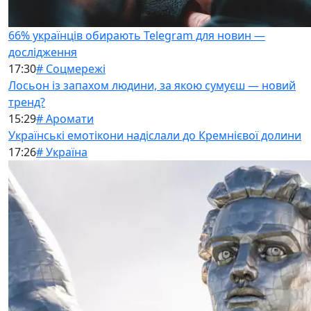
66% українців обирають Telegram для новин —
дослідження
17:30
# Соцмережі
Лосьон із запахом людини, за якою сумуєш — новий
тренд?
15:29
# Аромати
Українські емотікони надіслали до Кремнієвої долини
17:26
# Україна