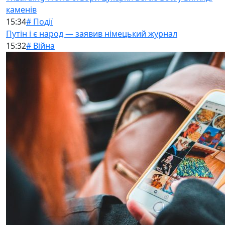
каменів
15:34
# Події
Путін і є народ — заявив німецький журнал
15:32
# Війна