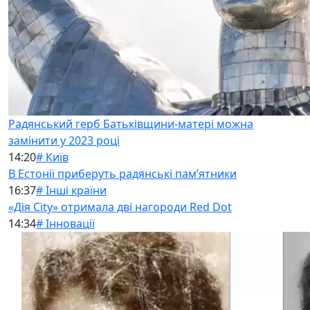
Радянський герб Батьківщини-матері можна
замінити у 2023 році
14:20
# Київ
В Естонії приберуть радянські памʼятники
16:37
# Інші країни
«Дія City» отримала дві нагороди Red Dot
14:34
# Інновації