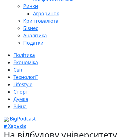
Ринки
Агроринок
Криптовалюта
Бізнес
Аналітика
Податки
Політика
Економіка
Світ
Технології
Lifestyle
Спорт
Думка
Війна
BigPodcast
# Харьків
На відбудову університету