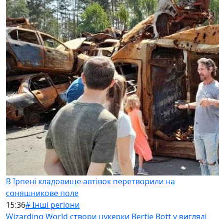
В Ірпені кладовище автівок перетворили на
соняшникове поле
15:36
# Інші регіони
Wizarding World створи цукерки Bertie Bott у вигляді