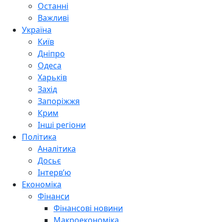
Останні
Важливі
Україна
Київ
Дніпро
Одеса
Харьків
Захід
Запоріжжя
Крим
Інші регіони
Політика
Аналітика
Досьє
Інтерв’ю
Економіка
Фінанси
Фінансові новини
Макроекономіка