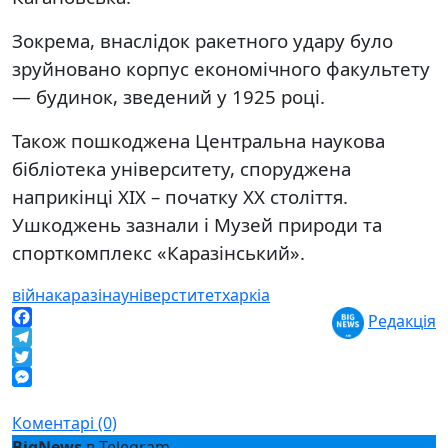
Зокрема, внаслідок ракетного удару було
зруйновано корпус економічного факультету
— будинок, зведений у 1925 році.
Також пошкоджена Центральна наукова
бібліотека університету, споруджена
наприкінці ХІХ – початку ХХ століття.
Ушкоджень зазнали і Музей природи та
спорткомплекс «Каразінський».
війна
каразіна
універститет
харкіа
Редакція
Facebook
Telegram
Twitter
Messenger
Коментарі (0)
BigNews
в Telegram