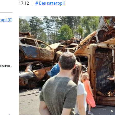
17:12 |
# Без категорії
рі (0)
ими»,