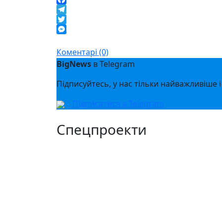
Facebook
Telegram
Twitter
Messenger
Коментарі (0)
BigNews
в Telegram
Підписуйтесь, у нас тільки найважливіше і
Підписатися в Telegram
Спецпроекти