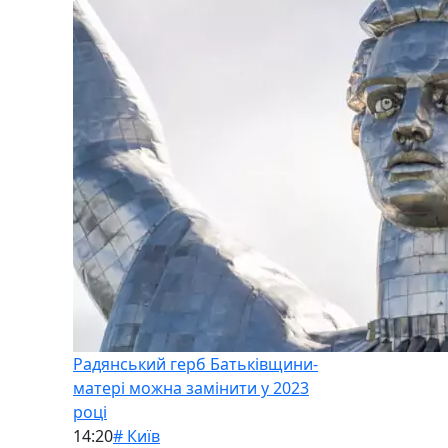
Радянський герб Батьківщини-
матері можна замінити у 2023
році
14:20
# Київ