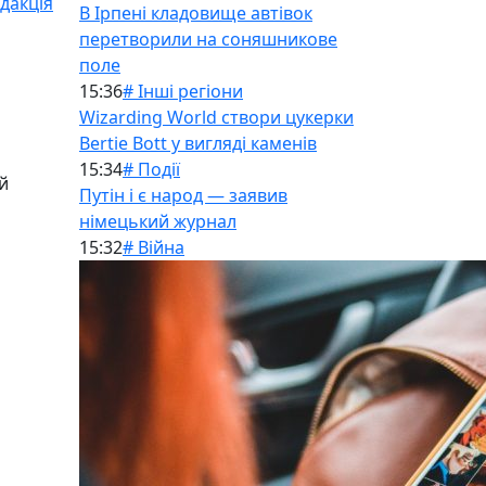
дакція
В Ірпені кладовище автівок
перетворили на соняшникове
поле
15:36
# Інші регіони
Wizarding World створи цукерки
Bertie Bott у вигляді каменів
15:34
# Події
й
Путін і є народ — заявив
німецький журнал
15:32
# Війна