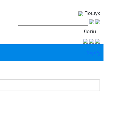
Пошук
Логін
Укр
Ру