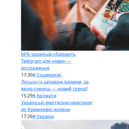
66% українців обирають
Telegram для новин —
дослідження
17:30
# Соцмережі
Лосьон із запахом людини, за
якою сумуєш — новий тренд?
15:29
# Аромати
Українські емотікони надіслали
до Кремнієвої долини
17:26
# Україна