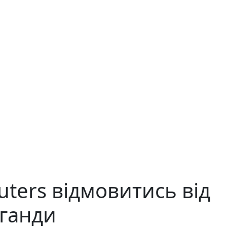
ters відмовитись від
аганди