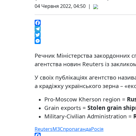
04 Червня 2022, 04:50 |
Facebook
Telegram
Twitter
Messenger
Речник Міністерства закордонних с
агентства новин Reuters із заклико
У своїх публікаціях агентство назив
а крадіжку українського зерна – «ек
Pro-Moscow Kherson region =
Rus
Grain exports =
Stolen grain shi
Military-Civilian Administration =
Reuters
МЗС
пропаганда
Росія