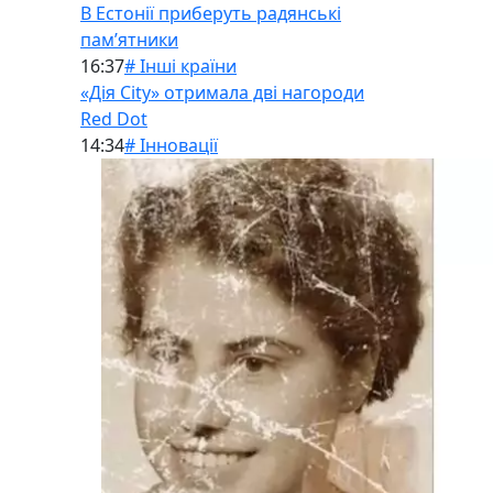
В Естонії приберуть радянські
памʼятники
16:37
# Інші країни
«Дія City» отримала дві нагороди
Red Dot
14:34
# Інновації