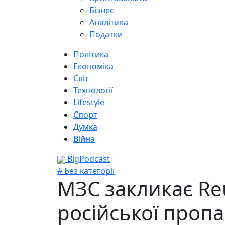
Бізнес
Аналітика
Податки
Політика
Економіка
Світ
Технології
Lifestyle
Спорт
Думка
Війна
BigPodcast
# Без категорії
МЗС закликає Reu
російської проп