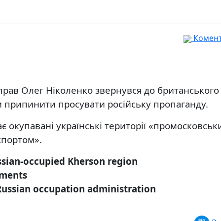
Комента
прав Олег Ніколенко звернувся до британського
м припинити просувати російську пропаганду.
ає окупавані українські території «промосковськ
спортом».
sian-occupied Kherson region
pments
Russian occupation administration