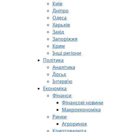
Київ
Дніпро
Одеса
Харьків
Захід
Запоріжжя
Крим
Інші регіони
Політика
Аналітика
Досьє
Інтерв’ю
Економіка
Фінанси
Фінансові новини
Макроекономіка
Ринки
Агроринок
Криптовалюта