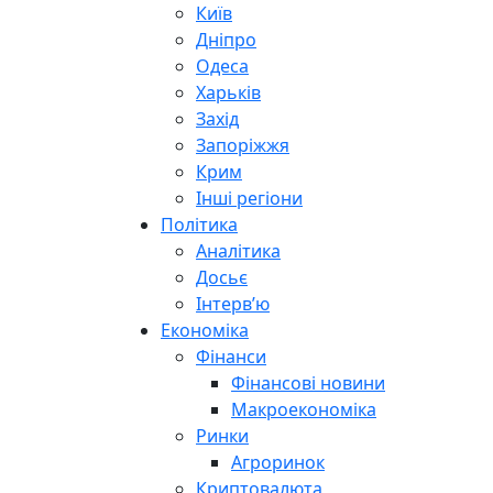
Київ
Дніпро
Одеса
Харьків
Захід
Запоріжжя
Крим
Інші регіони
Політика
Аналітика
Досьє
Інтерв’ю
Економіка
Фінанси
Фінансові новини
Макроекономіка
Ринки
Агроринок
Криптовалюта