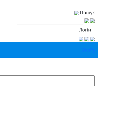
Пошук
Логін
Укр
Ру