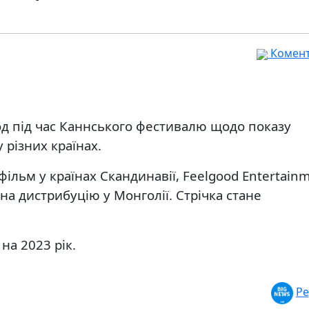
Комента
од під час Каннського фестивалю щодо показу
 різних країнах.
льм у країнах Скандинавії, Feelgood Entertainm
 на дистрибуцію у Монголії. Стрічка стане
а 2023 рік.
Ре