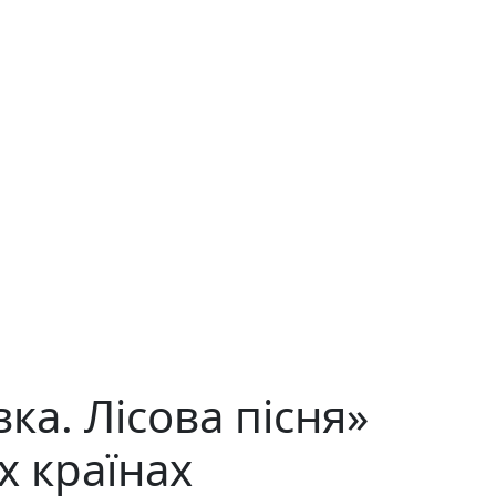
а. Лісова пісня»
х країнах