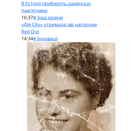
В Естонії приберуть радянські
памʼятники
16:37
# Інші країни
«Дія City» отримала дві нагороди
Red Dot
14:34
# Інновації