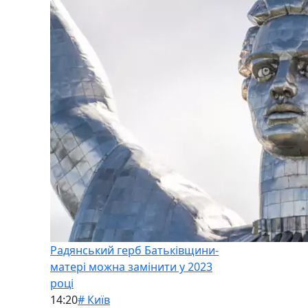
Радянський герб Батьківщини-
матері можна замінити у 2023
році
14:20
# Київ