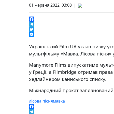
01 Червня 2022, 03:08 |
Facebook
Telegram
Twitter
Messenger
Український Film.UA уклав низку уг
мультфільму «Мавка. Лісова пісня» у
Manymore Films випускатиме мультфі
у Греції, а Filmbridge отримав права
хедлайнером каннського списку.
Міжнародний прокат запланований н
лісова пісня
мавка
Facebook