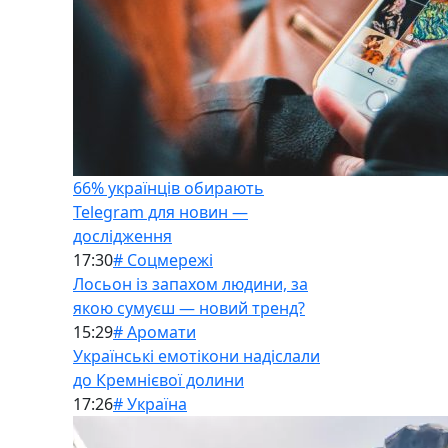
66% українців обирають
Telegram для новин —
дослідження
17:30
# Соцмережі
Лосьон із запахом людини, за
якою сумуєш — новий тренд?
15:29
# Аромати
Українські емотікони надіслали
до Кремнієвої долини
17:26
# Україна