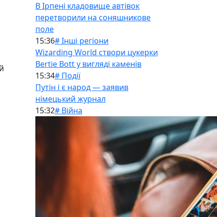
В Ірпені кладовище автівок
перетворили на соняшникове
поле
15:36
# Інші регіони
Wizarding World створи цукерки
Bertie Bott у вигляді каменів
й
15:34
# Події
Путін і є народ — заявив
німецький журнал
15:32
# Війна