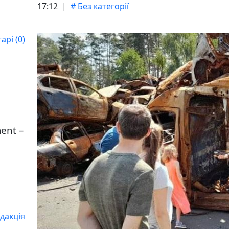
17:12 |
# Без категорії
рі (0)
ent –
дакція