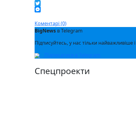
Telegram
Twitter
Messenger
Коментарі (0)
BigNews
в Telegram
Підписуйтесь, у нас тільки найважливіше і
Підписатися в Telegram
Спецпроекти