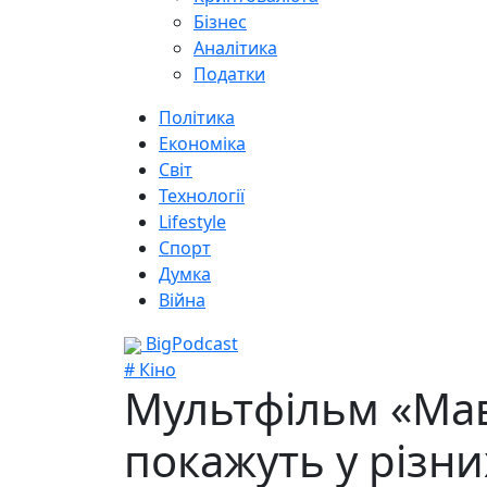
Бізнес
Аналітика
Податки
Політика
Економіка
Світ
Технології
Lifestyle
Спорт
Думка
Війна
BigPodcast
# Кіно
Мультфільм «Мавк
покажуть у різни