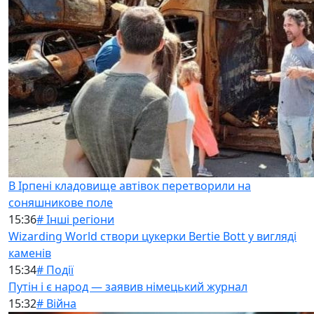
В Ірпені кладовище автівок перетворили на
соняшникове поле
15:36
# Інші регіони
Wizarding World створи цукерки Bertie Bott у вигляді
каменів
15:34
# Події
Путін і є народ — заявив німецький журнал
15:32
# Війна