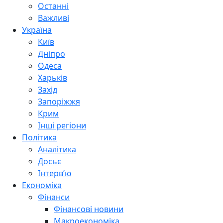
Останні
Важливі
Україна
Київ
Дніпро
Одеса
Харьків
Захід
Запоріжжя
Крим
Інші регіони
Політика
Аналітика
Досьє
Інтерв’ю
Економіка
Фінанси
Фінансові новини
Макроекономіка