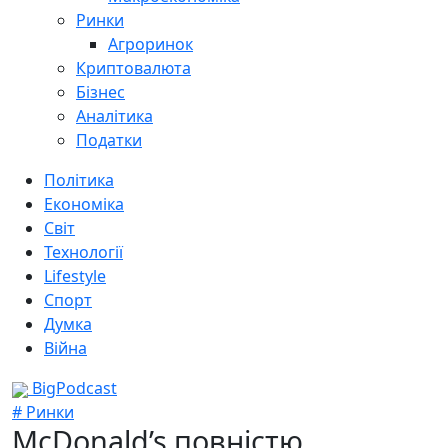
Ринки
Агроринок
Криптовалюта
Бізнес
Аналітика
Податки
Політика
Економіка
Світ
Технології
Lifestyle
Спорт
Думка
Війна
BigPodcast
# Ринки
McDonald’s повністю