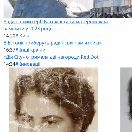
Радянський герб Батьківщини-матері можна
замінити у 2023 році
14:20
# Київ
В Естонії приберуть радянські памʼятники
16:37
# Інші країни
«Дія City» отримала дві нагороди Red Dot
14:34
# Інновації