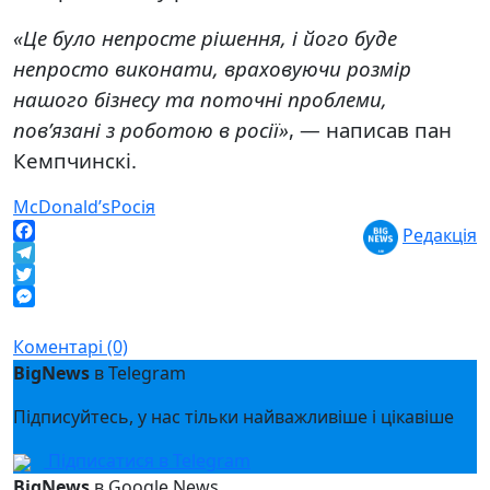
«Це було непросте рішення, і його буде
непросто виконати, враховуючи розмір
нашого бізнесу та поточні проблеми,
пов’язані з роботою в росії»
, — написав пан
Кемпчинскі.
McDonald’s
Росія
Редакція
Facebook
Telegram
Twitter
Messenger
Коментарі (0)
BigNews
в Telegram
Підписуйтесь, у нас тільки найважливіше і цікавіше
Підписатися в Telegram
BigNews
в Google News