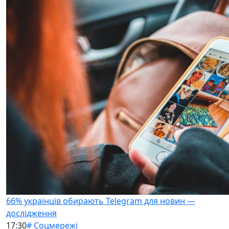
66% українців обирають Telegram для новин —
дослідження
17:30
# Соцмережі