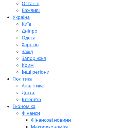
Останні
Важливі
Україна
Київ
Дніпро
Одеса
Харьків
Захід
Запоріжжя
Крим
Інші регіони
Політика
Аналітика
Досьє
Інтерв’ю
Економіка
Фінанси
Фінансові новини
Макроекономіка