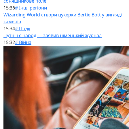
соняшникове поле
15:36
# Інші регіони
Wizarding World створи цукерки Bertie Bott у вигляді
каменів
15:34
# Події
Путін і є народ — заявив німецький журнал
15:32
# Війна