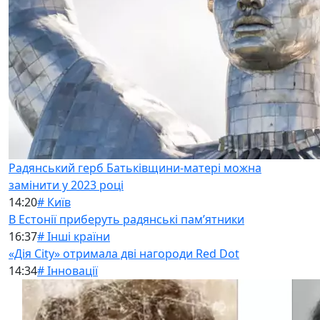
Радянський герб Батьківщини-матері можна
замінити у 2023 році
14:20
# Київ
В Естонії приберуть радянські памʼятники
16:37
# Інші країни
«Дія City» отримала дві нагороди Red Dot
14:34
# Інновації