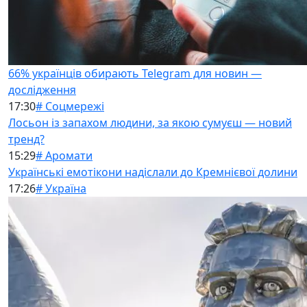
66% українців обирають Telegram для новин —
дослідження
17:30
# Соцмережі
Лосьон із запахом людини, за якою сумуєш — новий
тренд?
15:29
# Аромати
Українські емотікони надіслали до Кремнієвої долини
17:26
# Україна