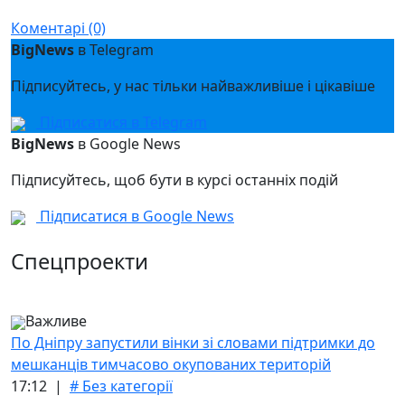
Messenger
Коментарі (0)
BigNews
в Telegram
Підписуйтесь, у нас тільки найважливіше і цікавіше
Підписатися в Telegram
BigNews
в Google News
Підписуйтесь, щоб бути в курсі останніх подій
Підписатися в Google News
Спецпроекти
Важливе
По Дніпру запустили вінки зі словами підтримки до
мешканців тимчасово окупованих територій
17:12 |
# Без категорії