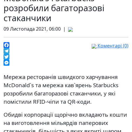
розробили багаторазові
стаканчики
09 Листопада 2021, 06:00 |
Коментарі (0)
Facebook
Telegram
Twitter
Messenger
Мережа ресторанів швидкого харчування
McDonald`s та мережа кав`ярень Starbucks
розробили багаторазові стаканчики, у які
помістили RFID-чіпи та QR-коди.
Обидві корпорації щорічно вкладають кошти
на виготовлення мільярдів паперових
стаканчиків, більшість з яких вкриті шаром