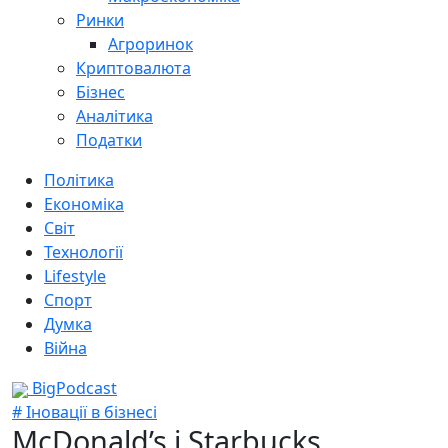
Ринки
Агроринок
Криптовалюта
Бізнес
Аналітика
Податки
Політика
Економіка
Світ
Технології
Lifestyle
Спорт
Думка
Війна
BigPodcast
# Іновації в бізнесі
McDonald’s і Starbucks