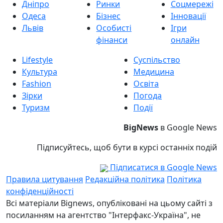
Дніпро
Ринки
Соцмережі
Одеса
Бізнес
Інновації
Львів
Особисті
Ігри
фінанси
онлайн
Lifestyle
Суспільство
Культура
Медицина
Fashion
Освіта
Зірки
Погода
Туризм
Події
BigNews
в Google News
Підписуйтесь, щоб бути в курсі останніх подій
Підписатися в Google News
Правила цитування
Редакційна політика
Політика
конфіденційності
Всі матеріали Bignews, опубліковані на цьому сайті з
посиланням на агентство "Інтерфакс-Україна", не