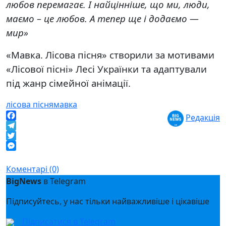
любов перемагає. І найцінніше, що ми, люди,
маємо – це любов. А тепер ще і додаємо —
мир»
«Мавка. Лісова пісня» створили за мотивами
«Лісової пісні» Лесі Українки та адаптували
під жанр сімейної анімації.
лісова пісня
мавка
Редакція
Facebook
Telegram
Twitter
Messenger
Коментарі (0)
BigNews
в Telegram
Підписуйтесь, у нас тільки найважливіше і цікавіше
Підписатися в Telegram