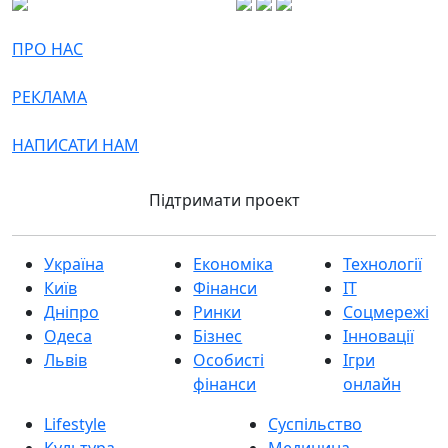
ПРО НАС
РЕКЛАМА
НАПИСАТИ НАМ
Підтримати проект
Україна
Економіка
Технології
Київ
Фінанси
IT
Дніпро
Ринки
Соцмережі
Одеса
Бізнес
Інновації
Львів
Особисті
Ігри
фінанси
онлайн
Lifestyle
Суспільство