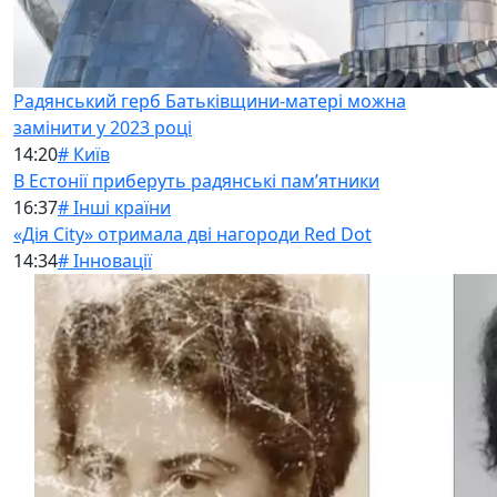
Радянський герб Батьківщини-матері можна
замінити у 2023 році
14:20
# Київ
В Естонії приберуть радянські памʼятники
16:37
# Інші країни
«Дія City» отримала дві нагороди Red Dot
14:34
# Інновації