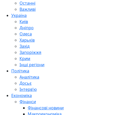
Останні
Важливі
Україна
Київ
Дніпро
Одеса
Харьків
Захід
Запоріжжя
Крим
Інші регіони
Політика
Аналітика
Досьє
Інтерв’ю
Економіка
Фінанси
Фінансові новини
Макроекономіка