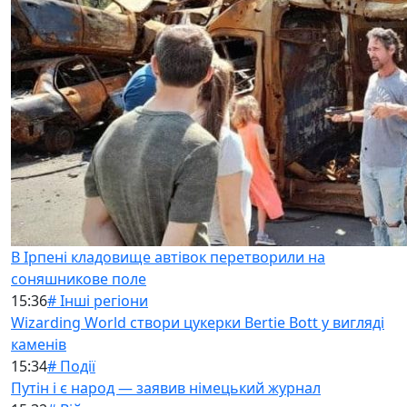
В Ірпені кладовище автівок перетворили на
соняшникове поле
15:36
# Інші регіони
Wizarding World створи цукерки Bertie Bott у вигляді
каменів
15:34
# Події
Путін і є народ — заявив німецький журнал