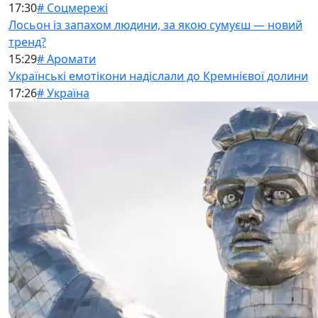
17:30
# Соцмережі
Лосьон із запахом людини, за якою сумуєш — новий
тренд?
15:29
# Аромати
Українські емотікони надіслали до Кремнієвої долини
17:26
# Україна