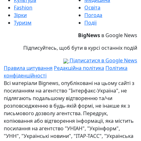
Культура
Медицина
Fashion
Освіта
Зірки
Погода
Туризм
Події
BigNews
в Google News
Підписуйтесь, щоб бути в курсі останніх подій
Підписатися в Google News
Правила цитування
Редакційна політика
Політика
конфіденційності
Всі матеріали Bignews, опубліковані на цьому сайті з
посиланням на агентство "Інтерфакс-Україна", не
підлягають подальшому відтворенню та/чи
розповсюдженню в будь-якій формі, не інакше як з
письмового дозволу агентства. Передрук,
копіювання або відтворення інформації, яка містить
посилання на агентство "УНІАН", "Укрінформ",
"УНН", "Українські новини", "ІТАР-ТАСС", "Українська