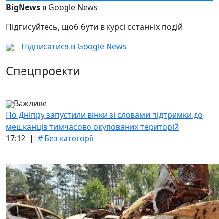
BigNews
в Google News
Підписуйтесь, щоб бути в курсі останніх подій
Підписатися в Google News
Спецпроекти
Важливе
По Дніпру запустили вінки зі словами підтримки до
мешканців тимчасово окупованих територій
17:12 |
# Без категорії