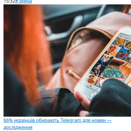
15:32
# Війна
66% українців обирають Telegram для новин —
дослідження