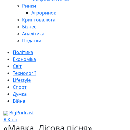
Ринки
Агроринок
Криптовалюта
Бізнес
Аналітика
Податки
Політика
Економіка
Світ
Технології
Lifestyle
Спорт
Думка
Війна
BigPodcast
# Кіно
«Мавка. Лісова пісня»