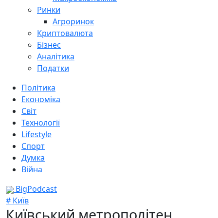
Ринки
Агроринок
Криптовалюта
Бізнес
Аналітика
Податки
Політика
Економіка
Світ
Технології
Lifestyle
Спорт
Думка
Війна
BigPodcast
# Київ
Київський метрополітен