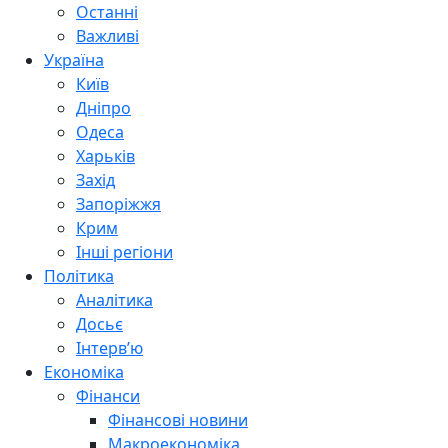
Останні
Важливі
Україна
Київ
Дніпро
Одеса
Харьків
Захід
Запоріжжя
Крим
Інші регіони
Політика
Аналітика
Досьє
Інтерв’ю
Економіка
Фінанси
Фінансові новини
Макроекономіка