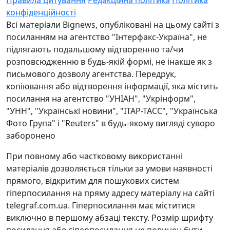
Правила цитування
Редакційна політика
Політика
конфіденційності
Всі матеріали Bignews, опубліковані на цьому сайті з
посиланням на агентство "Інтерфакс-Україна", не
підлягають подальшому відтворенню та/чи
розповсюдженню в будь-якій формі, не інакше як з
письмового дозволу агентства. Передрук,
копіювання або відтворення інформації, яка містить
посилання на агентство "УНІАН", "Укрінформ",
"УНН", "Українські новини", "ІТАР-ТАСС", "Українська
Фото Група" і "Reuters" в будь-якому вигляді суворо
заборонено
При повному або частковому використанні
матеріалів дозволяється тільки за умови наявності
прямого, відкритим для пошукових систем
гіперпосилання на пряму адресу матеріалу на сайті
telegraf.com.ua. Гіперпосилання має міститися
виключно в першому абзаці тексту. Розмір шрифту