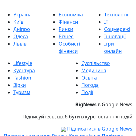
Україна
Економіка
Технології
Київ
Фінанси
IT
Дніпро
Ринки
Соцмережі
Одеса
Бізнес
Інновації
Львів
Особисті
Ігри
фінанси
онлайн
Lifestyle
Суспільство
Культура
Медицина
Fashion
Освіта
Зірки
Погода
Туризм
Події
BigNews
в Google News
Підписуйтесь, щоб бути в курсі останніх подій
Підписатися в Google News