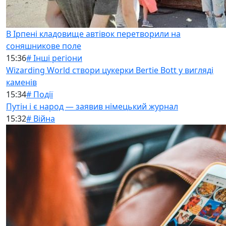
В Ірпені кладовище автівок перетворили на
соняшникове поле
15:36
# Інші регіони
Wizarding World створи цукерки Bertie Bott у вигляді
каменів
15:34
# Події
Путін і є народ — заявив німецький журнал
15:32
# Війна