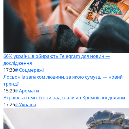
66% українців обирають Telegram для новин —
дослідження
17:30
# Соцмережі
Лосьон із запахом людини, за якою сумуєш — новий
тренд?
15:29
# Аромати
Українські емотікони надіслали до Кремнієвої долини
17:26
# Україна