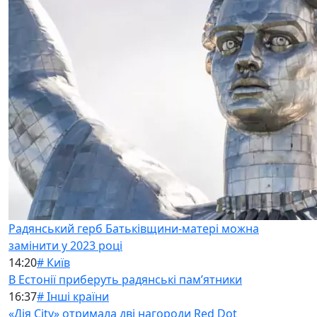
Радянський герб Батьківщини-матері можна
замінити у 2023 році
14:20
# Київ
В Естонії приберуть радянські памʼятники
16:37
# Інші країни
«Дія City» отримала дві нагороди Red Dot