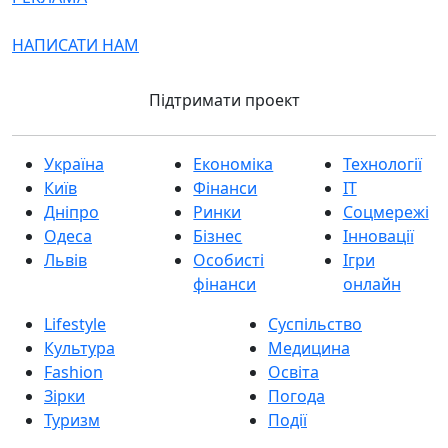
НАПИСАТИ НАМ
Підтримати проект
Україна
Економіка
Технології
Київ
Фінанси
IT
Дніпро
Ринки
Соцмережі
Одеса
Бізнес
Інновації
Львів
Особисті
Ігри
фінанси
онлайн
Lifestyle
Суспільство
Культура
Медицина
Fashion
Освіта
Зірки
Погода
Туризм
Події