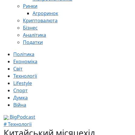
Ринки
Агроринок
Криптовалюта
Бізнес
Аналітика
Податки
Політика
Економіка
Світ
Технології
Lifestyle
Спорт
Думка
Війна
BigPodcast
# Технології
Китайський місяцехід