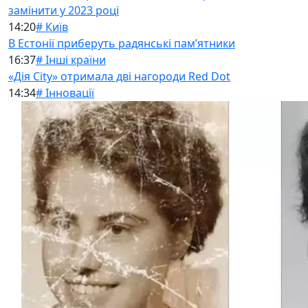
замінити у 2023 році
14:20
# Київ
В Естонії приберуть радянські памʼятники
16:37
# Інші країни
«Дія City» отримала дві нагороди Red Dot
14:34
# Інновації