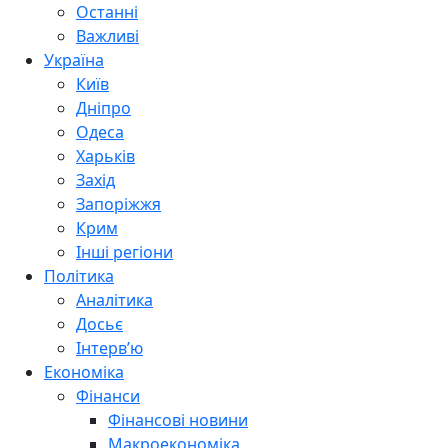
Останні
Важливі
Україна
Київ
Дніпро
Одеса
Харьків
Захід
Запоріжжя
Крим
Інші регіони
Політика
Аналітика
Досьє
Інтерв’ю
Економіка
Фінанси
Фінансові новини
Макроекономіка