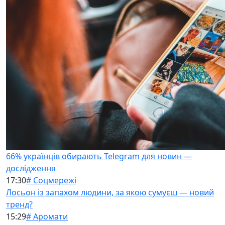
66% українців обирають Telegram для новин —
дослідження
17:30
# Соцмережі
Лосьон із запахом людини, за якою сумуєш — новий
тренд?
15:29
# Аромати