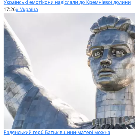
Українські емотікони надіслали до Кремнієвої долини
17:26
# Україна
Радянський герб Батьківщини-матері можна