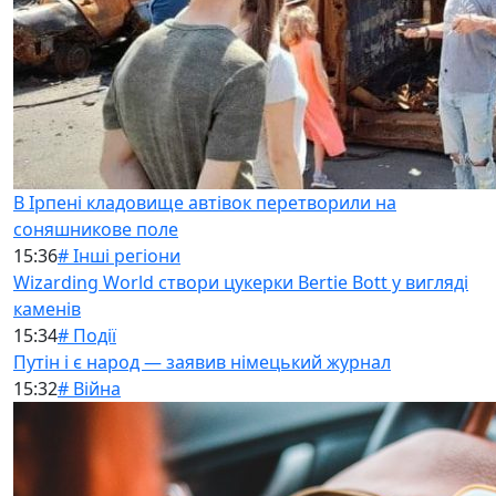
В Ірпені кладовище автівок перетворили на
соняшникове поле
15:36
# Інші регіони
Wizarding World створи цукерки Bertie Bott у вигляді
каменів
15:34
# Події
Путін і є народ — заявив німецький журнал
15:32
# Війна