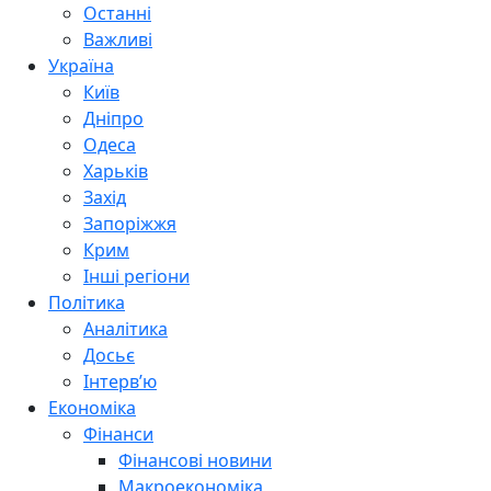
Останні
Важливі
Україна
Київ
Дніпро
Одеса
Харьків
Захід
Запоріжжя
Крим
Інші регіони
Політика
Аналітика
Досьє
Інтерв’ю
Економіка
Фінанси
Фінансові новини
Макроекономіка