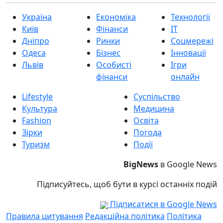
Україна
Економіка
Технології
Київ
Фінанси
IT
Дніпро
Ринки
Соцмережі
Одеса
Бізнес
Інновації
Львів
Особисті
Ігри
фінанси
онлайн
Lifestyle
Суспільство
Культура
Медицина
Fashion
Освіта
Зірки
Погода
Туризм
Події
BigNews
в Google News
Підписуйтесь, щоб бути в курсі останніх подій
Підписатися в Google News
Правила цитування
Редакційна політика
Політика