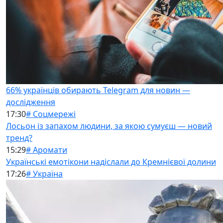
66% українців обирають Telegram для новин —
дослідження
17:30
# Соцмережі
Лосьон із запахом людини, за якою сумуєш — новий
тренд?
15:29
# Аромати
Українські емотікони надіслали до Кремнієвої долини
17:26
# Україна