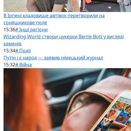
В Ірпені кладовище автівок перетворили на
соняшникове поле
15:36
# Інші регіони
Wizarding World створи цукерки Bertie Bott у вигляді
каменів
15:34
# Події
Путін і є народ — заявив німецький журнал
15:32
# Війна