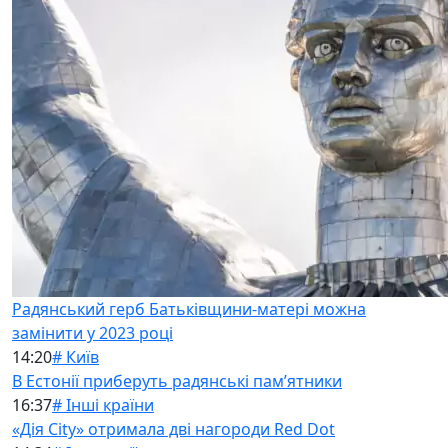
Радянський герб Батьківщини-матері можна
замінити у 2023 році
14:20
# Київ
В Естонії приберуть радянські памʼятники
16:37
# Інші країни
«Дія City» отримала дві нагороди Red Dot