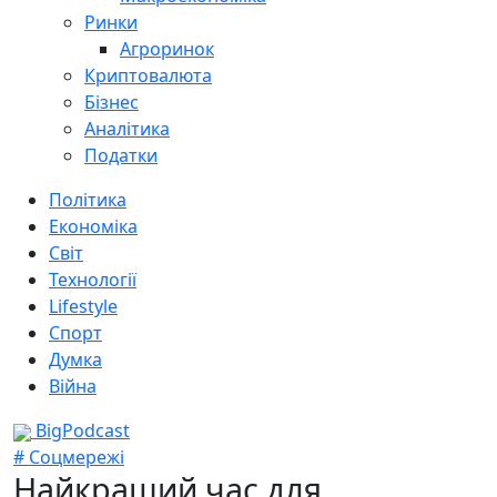
Ринки
Агроринок
Криптовалюта
Бізнес
Аналітика
Податки
Політика
Економіка
Світ
Технології
Lifestyle
Спорт
Думка
Війна
BigPodcast
# Соцмережі
Найкращий час для