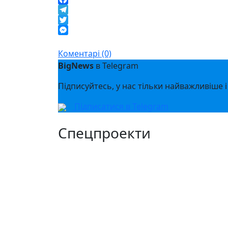
Facebook
Telegram
Twitter
Messenger
Коментарі (0)
BigNews
в Telegram
Підписуйтесь, у нас тільки найважливіше і
Підписатися в Telegram
Спецпроекти