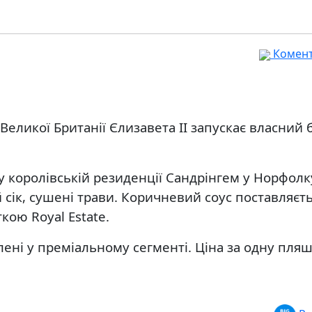
Комента
еликої Британії Єлизавета II запускає власний 
 у королівській резиденції Сандрінгем у Норфолк
й сік, сушені трави. Коричневий соус поставляєть
кою Royal Estate.
лені у преміальному сегменті. Ціна за одну пляш