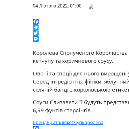
04 Лютого 2022, 01:00 |
Facebook
Telegram
Twitter
Messenger
Королева Сполученого Королівства В
кетчупу та коричневого соусу.
Овочі та спеції для нього вирощені
Серед інгредієнтів: фініки, яблучни
скляній банці з королівською етикет
Соуси Єлизавети II будуть представ
6,99 фунтів стерлінгів.
бренд
Британія
кетчуп
королева