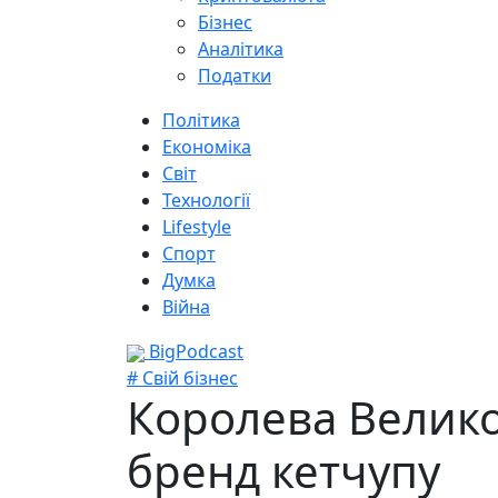
Бізнес
Аналітика
Податки
Політика
Економіка
Світ
Технології
Lifestyle
Спорт
Думка
Війна
BigPodcast
# Свій бізнес
Королева Великої
бренд кетчупу