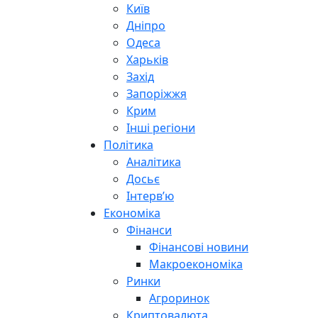
Київ
Дніпро
Одеса
Харьків
Захід
Запоріжжя
Крим
Інші регіони
Політика
Аналітика
Досьє
Інтерв’ю
Економіка
Фінанси
Фінансові новини
Макроекономіка
Ринки
Агроринок
Криптовалюта