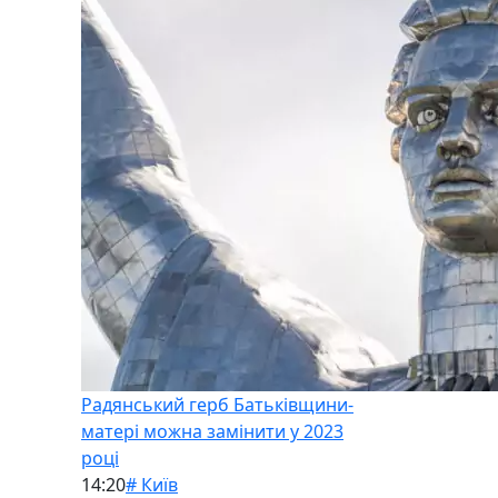
Радянський герб Батьківщини-
матері можна замінити у 2023
році
14:20
# Київ