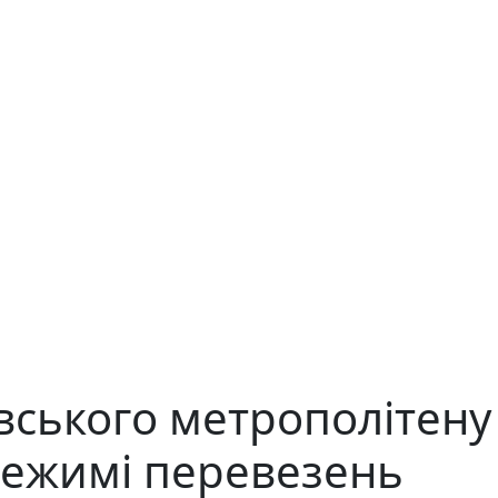
ївського метрополітену
режимі перевезень