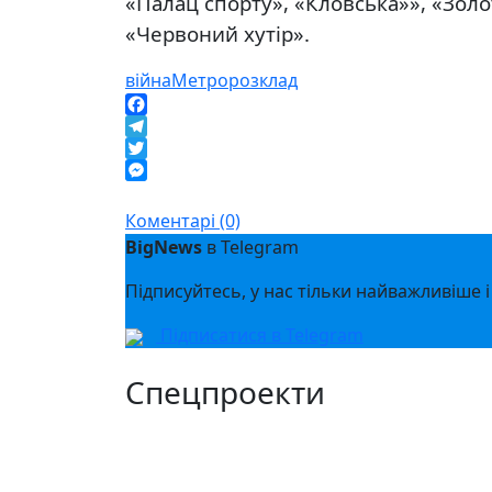
«Палац спорту», «Кловська»», «Золо
«Червоний хутір».
війна
Метро
розклад
Facebook
Telegram
Twitter
Messenger
Коментарі (0)
BigNews
в Telegram
Підписуйтесь, у нас тільки найважливіше і
Підписатися в Telegram
Спецпроекти