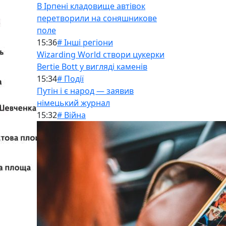
В Ірпені кладовище автівок
перетворили на соняшникове
поле
15:36
# Інші регіони
Wizarding World створи цукерки
Bertie Bott у вигляді каменів
15:34
# Події
Путін і є народ — заявив
німецький журнал
15:32
# Війна