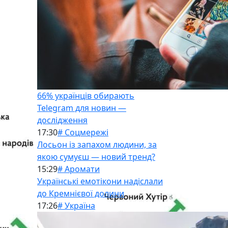
66% українців обирають
Telegram для новин —
дослідження
17:30
# Соцмережі
Лосьон із запахом людини, за
якою сумуєш — новий тренд?
15:29
# Аромати
Українські емотікони надіслали
до Кремнієвої долини
17:26
# Україна