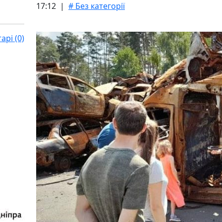
17:12 |
# Без категорії
рі (0)