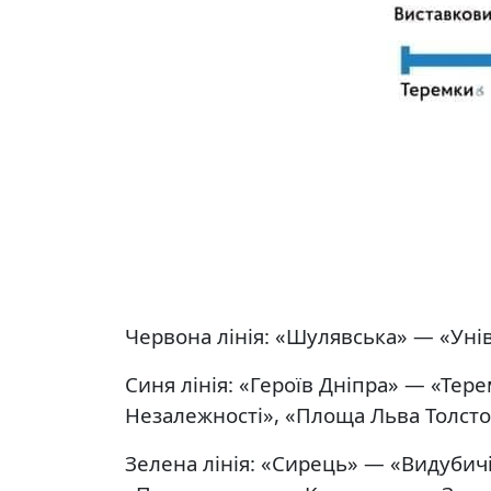
Червона лінія: «Шулявська» — «Уні
Синя лінія: «Героїв Дніпра» — «Тер
Незалежності», «Площа Льва Толсто
Зелена лінія: «Сирець» — «Видубичі