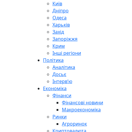
Київ
Дніпро
Одеса
Харьків
Захід
Запоріжжя
Крим
Інші регіони
Політика
Аналітика
Досьє
Інтерв’ю
Економіка
Фінанси
Фінансові новини
Макроекономіка
Ринки
Агроринок
Криптовалюта