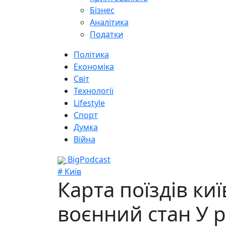
Бізнес
Аналітика
Податки
Політика
Економіка
Світ
Технології
Lifestyle
Спорт
Думка
Війна
BigPodcast
# Київ
Карта поїздів ки
воєнний стан У 