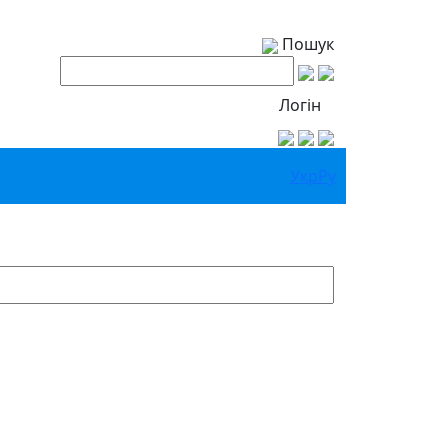
Пошук
Логін
Укр
Ру