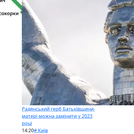
Радянський герб Батьківщини-
матері можна замінити у 2023
році
14:20
# Київ