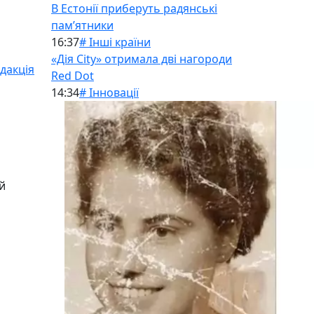
В Естонії приберуть радянські
памʼятники
16:37
# Інші країни
«Дія City» отримала дві нагороди
дакція
Red Dot
14:34
# Інновації
й