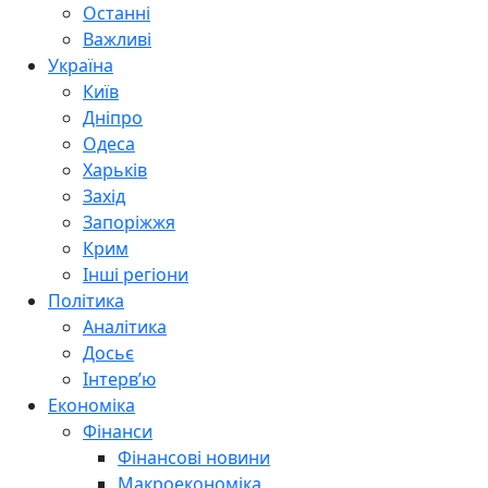
Останні
Важливі
Україна
Київ
Дніпро
Одеса
Харьків
Захід
Запоріжжя
Крим
Інші регіони
Політика
Аналітика
Досьє
Інтерв’ю
Економіка
Фінанси
Фінансові новини
Макроекономіка