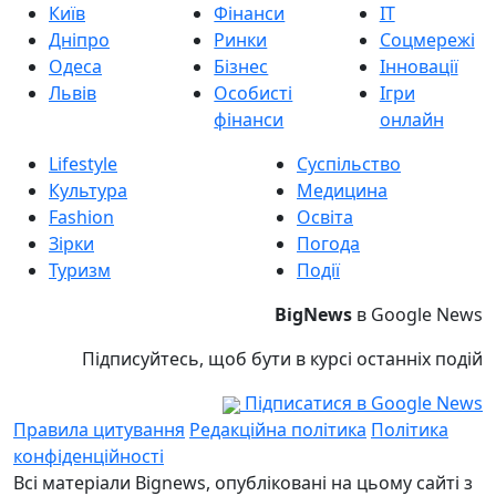
Київ
Фінанси
IT
Дніпро
Ринки
Соцмережі
Одеса
Бізнес
Інновації
Львів
Особисті
Ігри
фінанси
онлайн
Lifestyle
Суспільство
Культура
Медицина
Fashion
Освіта
Зірки
Погода
Туризм
Події
BigNews
в Google News
Підписуйтесь, щоб бути в курсі останніх подій
Підписатися в Google News
Правила цитування
Редакційна політика
Політика
конфіденційності
Всі матеріали Bignews, опубліковані на цьому сайті з