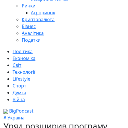
Ринки
Агроринок
Криптовалюта
Бізнес
Аналітика
Податки
Політика
Економіка
Світ
Технології
Lifestyle
Спорт
Думка
Війна
BigPodcast
# Україна
Уряд розширив програму