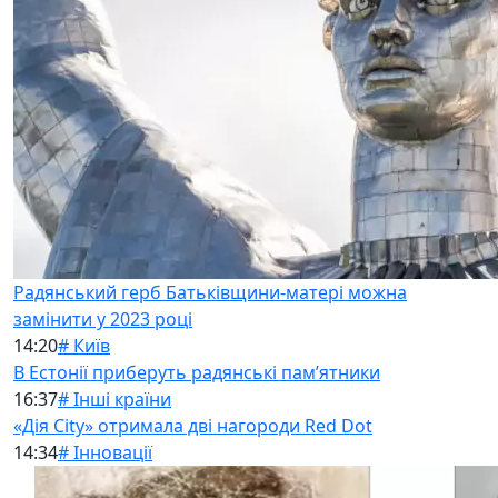
Радянський герб Батьківщини-матері можна
замінити у 2023 році
14:20
# Київ
В Естонії приберуть радянські памʼятники
16:37
# Інші країни
«Дія City» отримала дві нагороди Red Dot
14:34
# Інновації