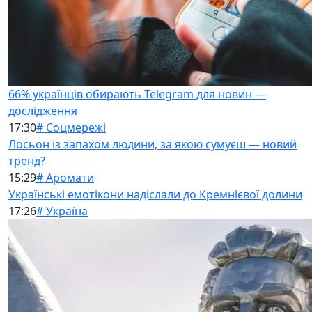
66% українців обирають Telegram для новин —
дослідження
17:30
# Соцмережі
Лосьон із запахом людини, за якою сумуєш — новий
тренд?
15:29
# Аромати
Українські емотікони надіслали до Кремнієвої долини
17:26
# Україна