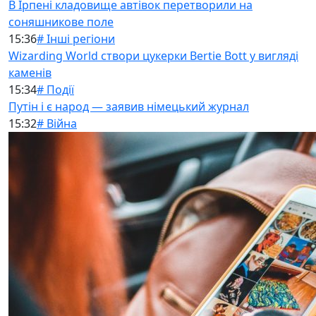
В Ірпені кладовище автівок перетворили на
соняшникове поле
15:36
# Інші регіони
Wizarding World створи цукерки Bertie Bott у вигляді
каменів
15:34
# Події
Путін і є народ — заявив німецький журнал
15:32
# Війна