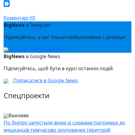
Twitter
Messenger
Коментарі (0)
BigNews
в Telegram
Підписуйтесь, у нас тільки найважливіше і цікавіше
Підписатися в Telegram
BigNews
в Google News
Підписуйтесь, щоб бути в курсі останніх подій
Підписатися в Google News
Спецпроекти
Важливе
По Дніпру запустили вінки зі словами підтримки до
мешканців тимчасово окупованих територій