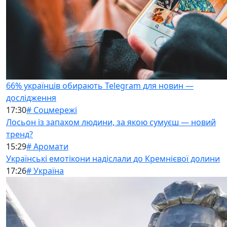
66% українців обирають Telegram для новин —
дослідження
17:30
# Соцмережі
Лосьон із запахом людини, за якою сумуєш — новий
тренд?
15:29
# Аромати
Українські емотікони надіслали до Кремнієвої долини
17:26
# Україна