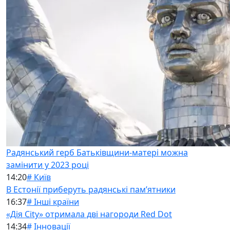
Радянський герб Батьківщини-матері можна
замінити у 2023 році
14:20
# Київ
В Естонії приберуть радянські памʼятники
16:37
# Інші країни
«Дія City» отримала дві нагороди Red Dot
14:34
# Інновації