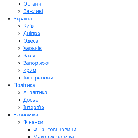
Останні
Важливі
Україна
Київ
Дніпро
Одеса
Харьків
Захід
Запоріжжя
Крим
Інші регіони
Політика
Аналітика
Досьє
Інтерв’ю
Економіка
Фінанси
Фінансові новини
Макроекономіка