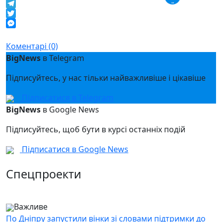
Facebook
Telegram
Twitter
Messenger
Коментарі (0)
BigNews
в Telegram
Підписуйтесь, у нас тільки найважливіше і цікавіше
Підписатися в Telegram
BigNews
в Google News
Підписуйтесь, щоб бути в курсі останніх подій
Підписатися в Google News
Спецпроекти
Важливе
По Дніпру запустили вінки зі словами підтримки до