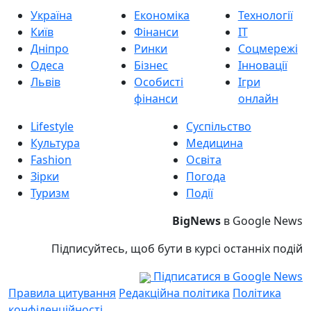
Україна
Економіка
Технології
Київ
Фінанси
IT
Дніпро
Ринки
Соцмережі
Одеса
Бізнес
Інновації
Львів
Особисті
Ігри
фінанси
онлайн
Lifestyle
Суспільство
Культура
Медицина
Fashion
Освіта
Зірки
Погода
Туризм
Події
BigNews
в Google News
Підписуйтесь, щоб бути в курсі останніх подій
Підписатися в Google News
Правила цитування
Редакційна політика
Політика
конфіденційності