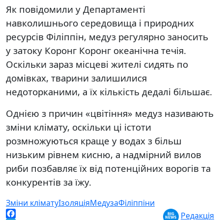
Як повідомили у Департаменті
навколишнього середовища і природних
ресурсів Філіппін, медуз регулярно заносить
у затоку Коронг Коронг океанічна течія.
Оскільки зараз місцеві жителі сидять по
домівках, тварини залишилися
недоторканими, а їх кількість дедалі більшає.
Однією з причин «цвітіння» медуз називають
зміни клімату, оскільки ці істоти
розмножуються краще у водах з більш
низьким рівнем кисню, а надмірний вилов
риби позбавляє їх від потенційних ворогів та
конкурентів за їжу.
Зміни клімату
Ізоляція
Медуза
Філіппіни
Редакція