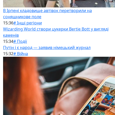
В Ірпені кладовище автівок перетворили на
соняшникове поле
15:36
# Інші регіони
Wizarding World створи цукерки Bertie Bott у вигляді
каменів
15:34
# Події
Путін і є народ — заявив німецький журнал
15:32
# Війна