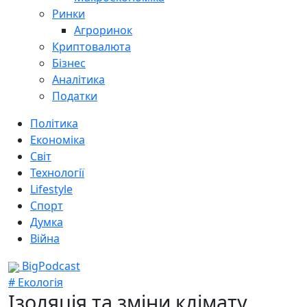
Ринки
Агроринок
Криптовалюта
Бізнес
Аналітика
Податки
Політика
Економіка
Світ
Технології
Lifestyle
Спорт
Думка
Війна
BigPodcast
# Екологія
Ізоляція та зміни клімату