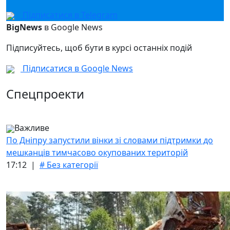
Підписатися в Telegram
BigNews
в Google News
Підписуйтесь, щоб бути в курсі останніх подій
Підписатися в Google News
Спецпроекти
Важливе
По Дніпру запустили вінки зі словами підтримки до
мешканців тимчасово окупованих територій
17:12 |
# Без категорії