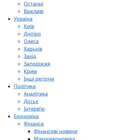
Останні
Важливі
Україна
Київ
Дніпро
Одеса
Харьків
Захід
Запоріжжя
Крим
Інші регіони
Політика
Аналітика
Досьє
Інтерв’ю
Економіка
Фінанси
Фінансові новини
Макроекономіка