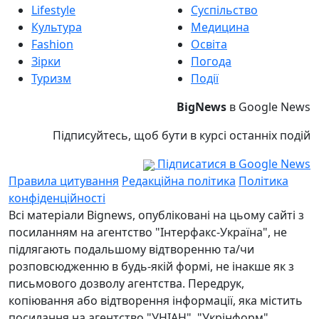
Lifestyle
Суспільство
Культура
Медицина
Fashion
Освіта
Зірки
Погода
Туризм
Події
BigNews
в Google News
Підписуйтесь, щоб бути в курсі останніх подій
Підписатися в Google News
Правила цитування
Редакційна політика
Політика
конфіденційності
Всі матеріали Bignews, опубліковані на цьому сайті з
посиланням на агентство "Інтерфакс-Україна", не
підлягають подальшому відтворенню та/чи
розповсюдженню в будь-якій формі, не інакше як з
письмового дозволу агентства. Передрук,
копіювання або відтворення інформації, яка містить
посилання на агентство "УНІАН", "Укрінформ",