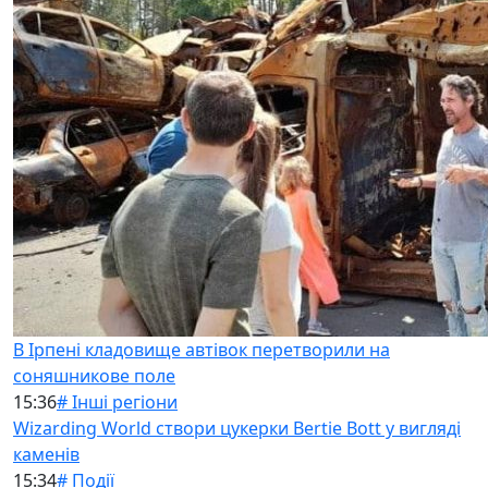
В Ірпені кладовище автівок перетворили на
соняшникове поле
15:36
# Інші регіони
Wizarding World створи цукерки Bertie Bott у вигляді
каменів
15:34
# Події