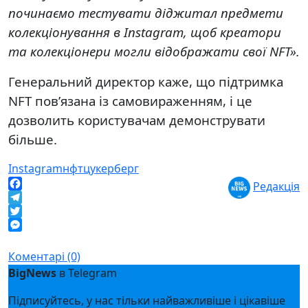
починаємо тестувати діджитал предмети
колекціонування в Instagram, щоб креатори
та колекціонери могли відображати свої NFT».
Генеральний директор каже, що підтримка
NFT пов’язана із самовираженням, і це
дозволить користувачам демонструвати
більше.
Instagram
нфт
цукерберг
Редакція
Facebook
Telegram
Twitter
Messenger
Коментарі (0)
BigNews
в Telegram
Підписуйтесь, у нас тільки найважливіше і цікавіше