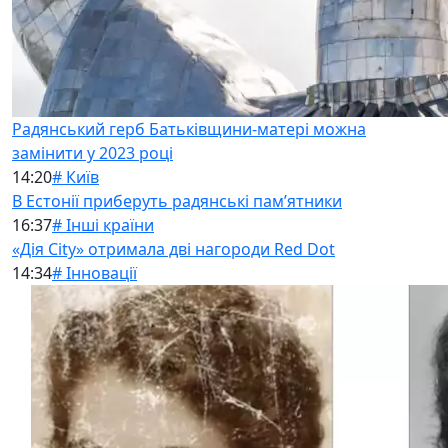
Радянський герб Батьківщини-матері можна
замінити у 2023 році
14:20
# Київ
В Естонії приберуть радянські памʼятники
16:37
# Інші країни
«Дія City» отримала дві нагороди Red Dot
14:34
# Інновації