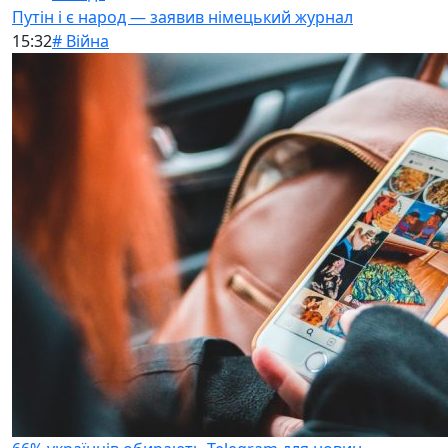
Путін і є народ — заявив німецький журнал
15:32
# Війна