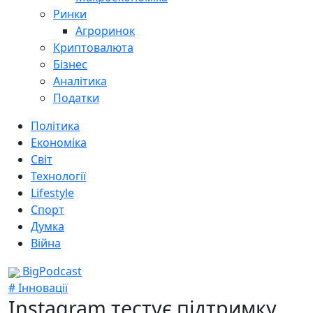
Ринки
Агроринок
Криптовалюта
Бізнес
Аналітика
Податки
Політика
Економіка
Світ
Технології
Lifestyle
Спорт
Думка
Війна
BigPodcast
# Інновації
Instagram тестує підтримку