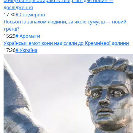
66% українців обирають Telegram для новин —
дослідження
17:30
# Соцмережі
Лосьон із запахом людини, за якою сумуєш — новий
тренд?
15:29
# Аромати
Українські емотікони надіслали до Кремнієвої долини
17:26
# Україна