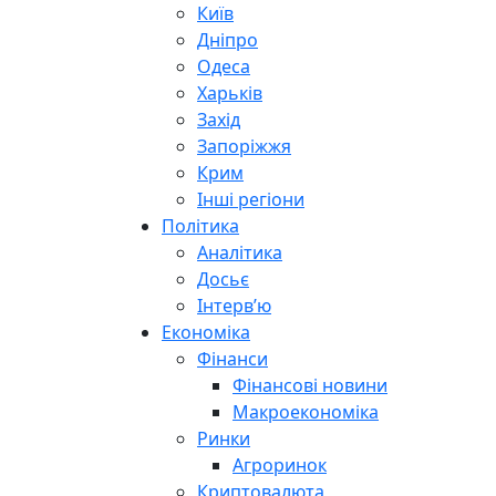
Київ
Дніпро
Одеса
Харьків
Захід
Запоріжжя
Крим
Інші регіони
Політика
Аналітика
Досьє
Інтерв’ю
Економіка
Фінанси
Фінансові новини
Макроекономіка
Ринки
Агроринок
Криптовалюта