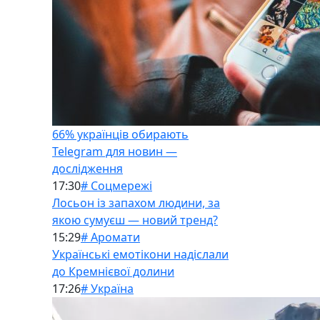
66% українців обирають
Telegram для новин —
дослідження
17:30
# Соцмережі
Лосьон із запахом людини, за
якою сумуєш — новий тренд?
15:29
# Аромати
Українські емотікони надіслали
до Кремнієвої долини
17:26
# Україна