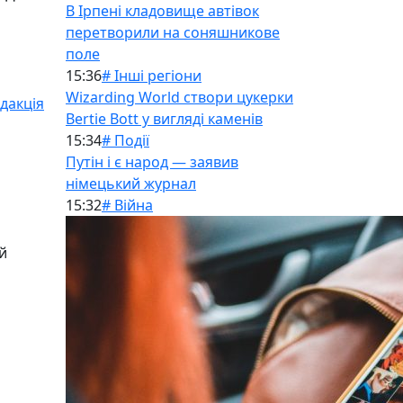
В Ірпені кладовище автівок
перетворили на соняшникове
поле
15:36
# Інші регіони
Wizarding World створи цукерки
дакція
Bertie Bott у вигляді каменів
15:34
# Події
Путін і є народ — заявив
німецький журнал
15:32
# Війна
й