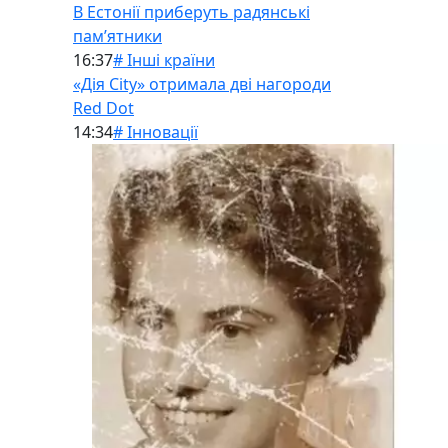
В Естонії приберуть радянські
памʼятники
16:37
# Інші країни
«Дія City» отримала дві нагороди
Red Dot
14:34
# Інновації