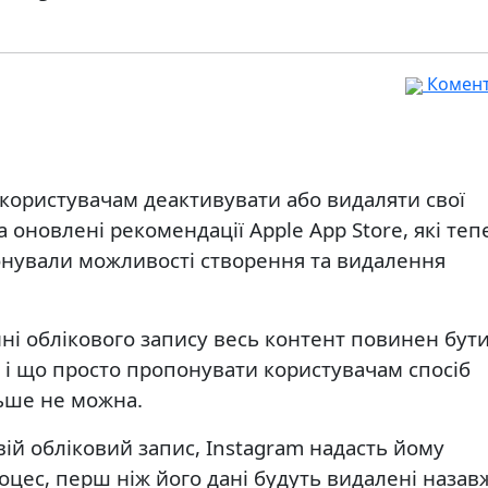
Комента
 користувачам деактивувати або видаляти свої
на оновлені рекомендації Apple App Store, які теп
онували можливості створення та видалення
ні облікового запису весь контент повинен бут
 і що просто пропонувати користувачам спосіб
льше не можна.
вій обліковий запис, Instagram надасть йому
роцес, перш ніж його дані будуть видалені назав