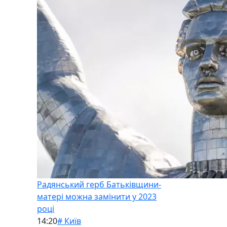
Радянський герб Батьківщини-
матері можна замінити у 2023
році
14:20
# Київ