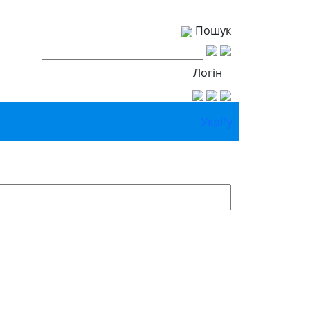
Пошук
Логін
Укр
Ру