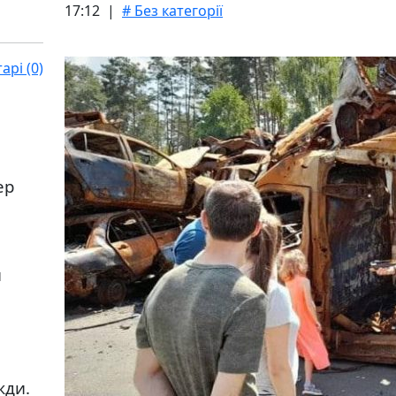
17:12 |
# Без категорії
рі (0)
ер
и
жди.