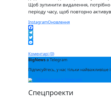
Щоб зупинити видалення, потрібно 
періоду часу, щоб повторно активув
Instagram
Оновлення
Facebook
Telegram
Twitter
Messenger
Коментарі (0)
BigNews
в Telegram
Підписуйтесь, у нас тільки найважливіше і
Підписатися в Telegram
Спецпроекти