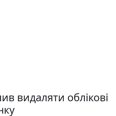
лив видаляти облікові
нку