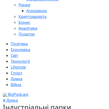
Ринки
Агроринок
Криптовалюта
Бізнес
Аналітика
Податки
Політика
Економіка
Світ
Технології
Lifestyle
Спорт
Думка
Війна
BigPodcast
# Думка
Індустріальні парки