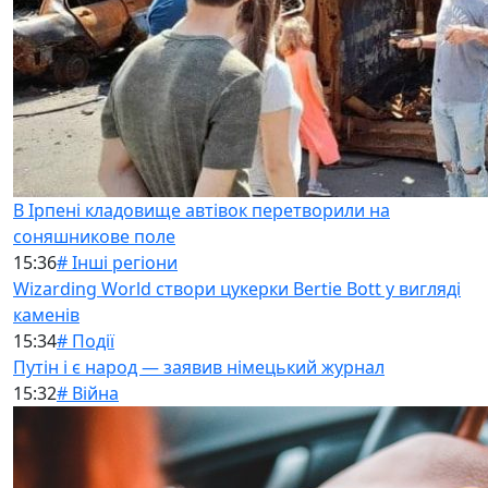
В Ірпені кладовище автівок перетворили на
соняшникове поле
15:36
# Інші регіони
Wizarding World створи цукерки Bertie Bott у вигляді
каменів
15:34
# Події
Путін і є народ — заявив німецький журнал
15:32
# Війна