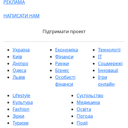
РЕКЛАМА
НАПИСАТИ НАМ
Підтримати проект
Україна
Економіка
Технології
Київ
Фінанси
IT
Дніпро
Ринки
Соцмережі
Одеса
Бізнес
Інновації
Львів
Особисті
Ігри
фінанси
онлайн
Lifestyle
Суспільство
Культура
Медицина
Fashion
Освіта
Зірки
Погода
Туризм
Події