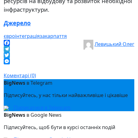
ресурсів на відбудову та розвиток необхідної
інфраструктури.
Джерело
євроінтеграція
закарпаття
Левицький Олег
Facebook
Telegram
Twitter
Messenger
Коментарі (0)
BigNews
в Telegram
Підписуйтесь, у нас тільки найважливіше і цікавіше
Підписатися в Telegram
BigNews
в Google News
Підписуйтесь, щоб бути в курсі останніх подій