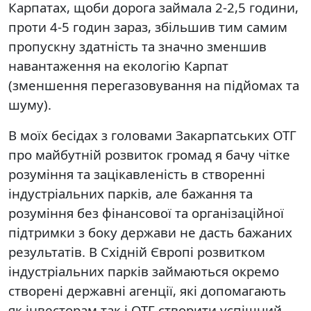
Карпатах, щоби дорога займала 2-2,5 години,
проти 4-5 годин зараз, збільшив тим самим
пропускну здатність та значно зменшив
навантаження на екологію Карпат
(зменшення перегазовування на підйомах та
шуму).
В моїх бесідах з головами Закарпатських ОТГ
про майбутній розвиток громад я бачу чітке
розуміння та зацікавленість в створенні
індустріальних парків, але бажання та
розуміння без фінансової та організаційної
підтримки з боку держави не дасть бажаних
результатів. В Східній Європі розвитком
індустріальних парків займаються окремо
створені державні агенції, які допомагають
як інвесторам так і ОТГ створити успішний