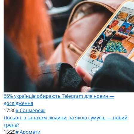
66% українців обирають Telegram для новин —
дослідження
17:30
# Соцмережі
Лосьон із запахом людини, за якою сумуєш — новий
тренд?
15:29
# Аромати