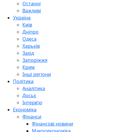
Останні
Важливі
Україна
Київ
Дніпро
Одеса
Харьків
Захід
Запоріжжя
Крим
Інші регіони
Політика
Аналітика
Досьє
Інтерв’ю
Економіка
Фінанси
Фінансові новини
Макроекономіка