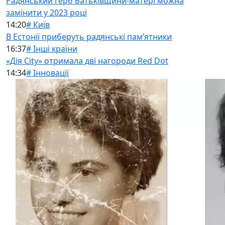
Радянський герб Батьківщини-матері можна
замінити у 2023 році
14:20
# Київ
В Естонії приберуть радянські памʼятники
16:37
# Інші країни
«Дія City» отримала дві нагороди Red Dot
14:34
# Інновації