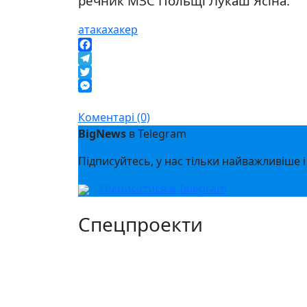
речник МЗС Польщі Лукаш Ясіна.
атака
хакер
Facebook
Telegram
Twitter
Messenger
Коментарі (0)
BigNews
в Telegram
Підписуйтесь, у нас тільки найважливіше і
Підписатися в Telegram
Спецпроекти