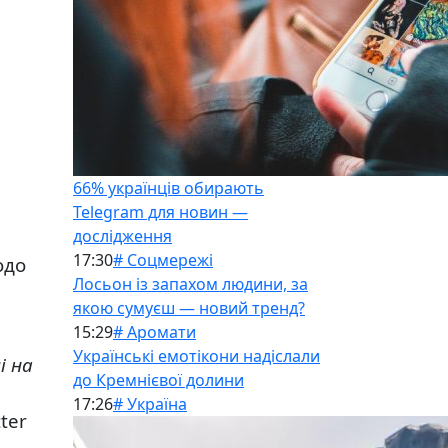
66% українців обирають
Telegram для новин —
дослідження
17:30
# Соцмережі
одо
Лосьон із запахом людини, за
якою сумуєш — новий тренд?
15:29
# Аромати
Українські емотікони надіслали
і на
до Кремнієвої долини
17:26
# Україна
tter