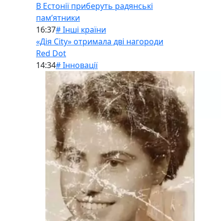
В Естонії приберуть радянські
памʼятники
16:37
# Інші країни
«Дія City» отримала дві нагороди
Red Dot
14:34
# Інновації