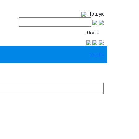
Пошук
Логін
Укр
Ру