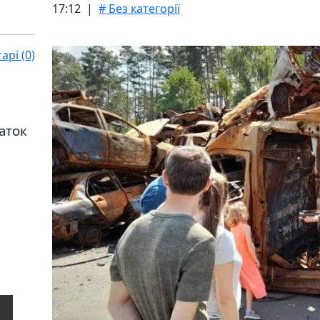
17:12 |
# Без категорії
рі (0)
даток