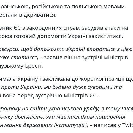
раїнською, російською та польською мовами.
естали відкриватися.
ник ЄС з закордонних справ, засудив атаки на
осоюз готовий допомогти Україні захиститися.
ресурси, щоб допомогти Україні впоратися з цією
може статися”
, – заявив він на зустрічі міністрів
узькому Бресті.
имала Україну і закликала до жорсткої позиції щ
проти України, ми будемо дуже суворими та
 вона перед зустріччю міністрів ЄС.
ратаку на сайти українського уряду, в тому числ
ь-яку діяльність, яка має наслідком поширення
онування державних інституцій
“, – написав у Twi