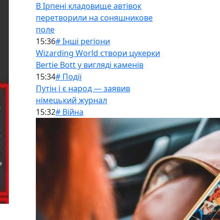
В Ірпені кладовище автівок
перетворили на соняшникове
поле
15:36
# Інші регіони
Wizarding World створи цукерки
Bertie Bott у вигляді каменів
15:34
# Події
Путін і є народ — заявив
німецький журнал
15:32
# Війна