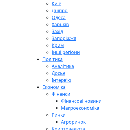
Київ
Дніпро
Одеса
Харьків
Захід
Запоріжжя
Крим
Інші регіони
Політика
Аналітика
Досьє
Інтерв’ю
Економіка
Фінанси
Фінансові новини
Макроекономіка
Ринки
Агроринок
Криптовалюта