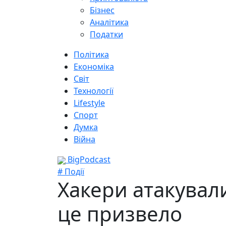
Бізнес
Аналітика
Податки
Політика
Економіка
Світ
Технології
Lifestyle
Спорт
Думка
Війна
BigPodcast
# Події
Хакери атакували
це призвело