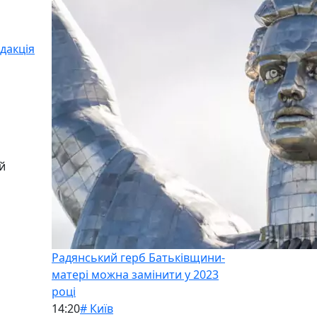
дакція
й
Радянський герб Батьківщини-
матері можна замінити у 2023
році
14:20
# Київ