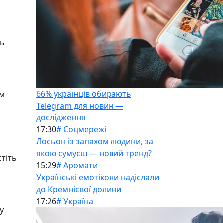
сь
66% українців обирають
ім
Telegram для новин —
дослідження
17:30
# Соцмережі
Лосьон із запахом людини, за
якою сумуєш — новий тренд?
стіть
15:29
# Аромати
Українські емотікони надіслали
до Кремнієвої долини
17:26
# Україна
у