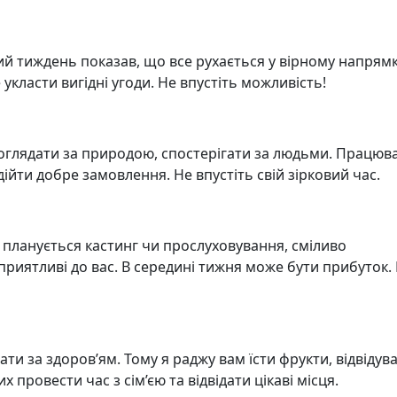
 тиждень показав, що все рухається у вірному напрямк
 укласти вигідні угоди. Не впустіть можливість!
поглядати за природою, спостерігати за людьми. Працюв
ійти добре замовлення. Не впустіть свій зірковий час.
 планується кастинг чи прослуховування, сміливо
сприятливі до вас. В середині тижня може бути прибуток.
ти за здоров’ям. Тому я раджу вам їсти фрукти, відвідув
 провести час з сім’єю та відвідати цікаві місця.