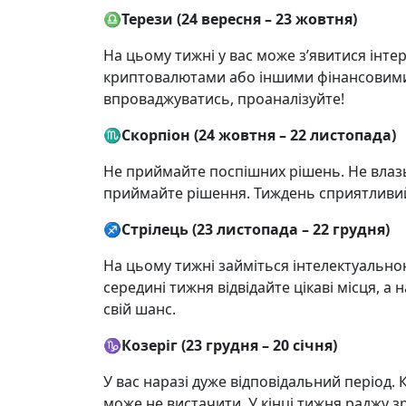
♎️
Терези (24 вересня – 23 жовтня)
На цьому тижні у вас може з’явитися інтер
криптовалютами або іншими фінансовими
впроваджуватись, проаналізуйте!
♏️
Скорпіон (24 жовтня – 22 листопада)
Не приймайте поспішних рішень. Не влазьт
приймайте рішення. Тиждень сприятливий
♐️
Стрілець (23 листопада – 22 грудня)
На цьому тижні займіться інтелектуально
середині тижня відвідайте цікаві місця, а
свій шанс.
♑️
Козеріг (23 грудня – 20 січня)
У вас наразі дуже відповідальний період. 
може не вистачити. У кінці тижня раджу з