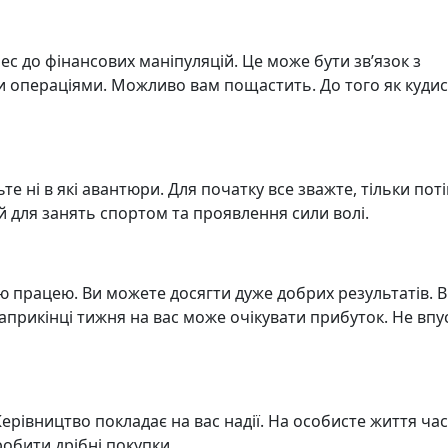
ес до фінансових маніпуляцій. Це може бути зв’язок з
 операціями. Можливо вам пощастить. До того як куди
е ні в які авантюри. Для початку все зважте, тільки пот
 для занять спортом та проявлення сили волі.
ю працею. Ви можете досягти дуже добрих результатів. В
 наприкінці тижня на вас може очікувати прибуток. Не впу
Керівництво покладає на вас надії. На особисте життя час
робити дрібні покупки.