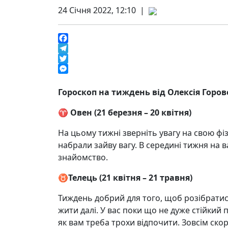
24 Січня 2022, 12:10 |
Facebook
Telegram
Twitter
Messenger
Гороскоп на тиждень від Олексія Горов
♈️ Овен (21 березня – 20 квітня)
На цьому тижні зверніть увагу на свою фі
набрали зайву вагу. В середині тижня на 
знайомство.
♉️
Телець (21 квітня – 21 травня)
Тиждень добрий для того, щоб розібратис
жити далі. У вас поки що не дуже стійкий 
як вам треба трохи відпочити. Зовсім ско