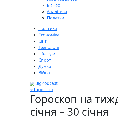
Бізнес
Аналітика
Податки
Політика
Економіка
Світ
Технології
Lifestyle
Спорт
Думка
Війна
BigPodcast
# Гороскоп
Гороскоп на тижд
січня – 30 січня