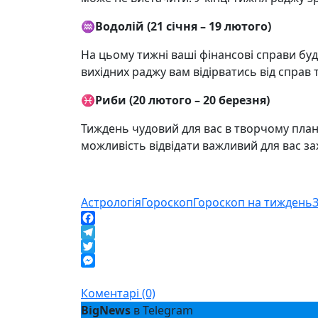
♒️
Водолій (21 січня – 19 лютого)
На цьому тижні ваші фінансові справи бу
вихідних раджу вам відірватись від справ та
♓️
Риби (20 лютого – 20 березня)
Тиждень чудовий для вас в творчому плані.
можливість відвідати важливий для вас зах
Астрологія
Гороскоп
Гороскоп на тиждень
Facebook
Telegram
Twitter
Messenger
Коментарі (0)
BigNews
в Telegram