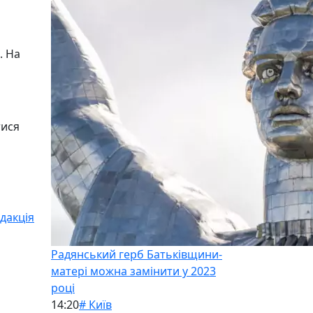
. На
тися
дакція
Радянський герб Батьківщини-
матері можна замінити у 2023
році
14:20
# Київ