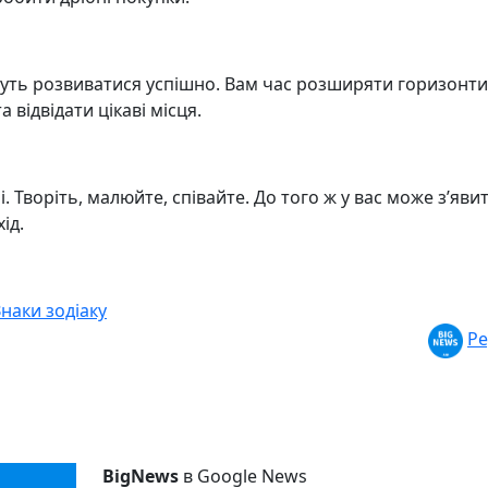
дуть розвиватися успішно. Вам час розширяти горизонти
 відвідати цікаві місця.
 Творіть, малюйте, співайте. До того ж у вас може з’яви
ід.
Знаки зодіаку
Ре
BigNews
в Google News