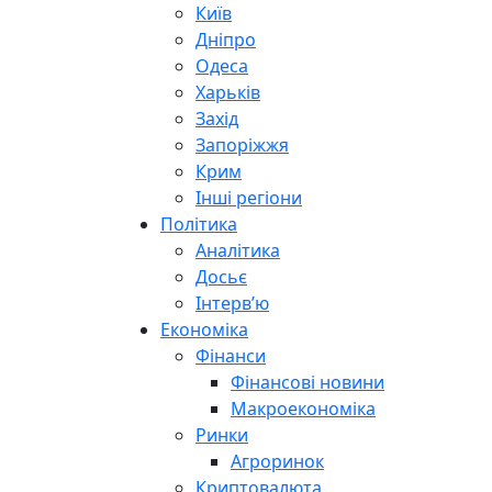
Київ
Дніпро
Одеса
Харьків
Захід
Запоріжжя
Крим
Інші регіони
Політика
Аналітика
Досьє
Інтерв’ю
Економіка
Фінанси
Фінансові новини
Макроекономіка
Ринки
Агроринок
Криптовалюта