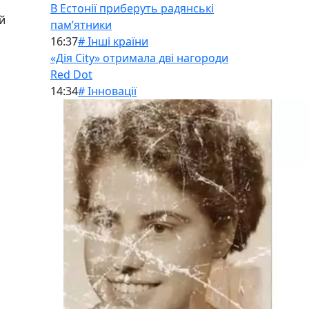
В Естонії приберуть радянські
й
памʼятники
16:37
# Інші країни
«Дія City» отримала дві нагороди
Red Dot
14:34
# Інновації