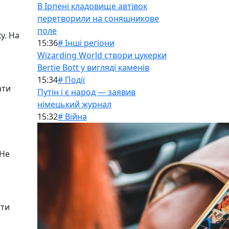
В Ірпені кладовище автівок
перетворили на соняшникове
поле
у. На
15:36
# Інші регіони
Wizarding World створи цукерки
Bertie Bott у вигляді каменів
15:34
# Події
ати
Путін і є народ — заявив
німецький журнал
15:32
# Війна
 Не
ати