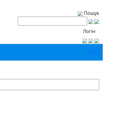
Пошук
Логін
Укр
Ру