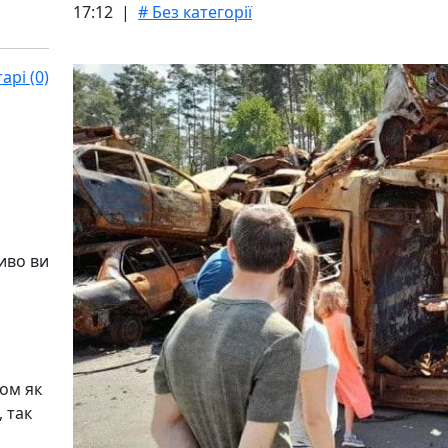
17:12 |
# Без категорії
рі (0)
иво ви
ом як
 так