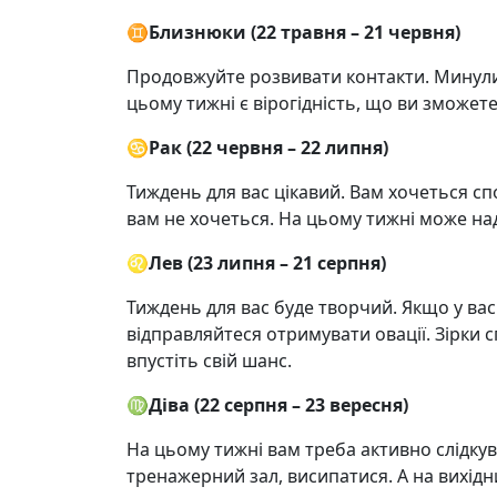
♊️
Близнюки (22 травня – 21 червня)
Продовжуйте розвивати контакти. Минулий
цьому тижні є вірогідність, що ви зможете
♋️Рак (22 червня – 22 липня)
Тиждень для вас цікавий. Вам хочеться с
вам не хочеться. На цьому тижні може над
♌️
Лев (23 липня – 21 серпня)
Тиждень для вас буде творчий. Якщо у вас
відправляйтеся отримувати овації. Зірки 
впустіть свій шанс.
♍️
Діва (22 серпня – 23 вересня)
На цьому тижні вам треба активно слідкува
тренажерний зал, висипатися. А на вихідних